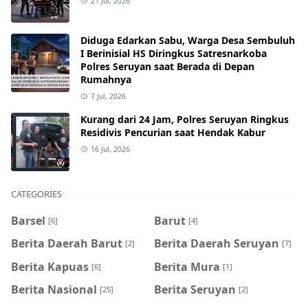
21 Jul, 2026
Diduga Edarkan Sabu, Warga Desa Sembuluh
I Berinisial HS Diringkus Satresnarkoba
Polres Seruyan saat Berada di Depan
Rumahnya
7 Jul, 2026
Kurang dari 24 Jam, Polres Seruyan Ringkus
Residivis Pencurian saat Hendak Kabur
16 Jul, 2026
CATEGORIES
Barsel
Barut
[6]
[4]
Berita Daerah Barut
Berita Daerah Seruyan
[2]
[7]
Berita Kapuas
Berita Mura
[6]
[1]
Berita Nasional
Berita Seruyan
[25]
[2]