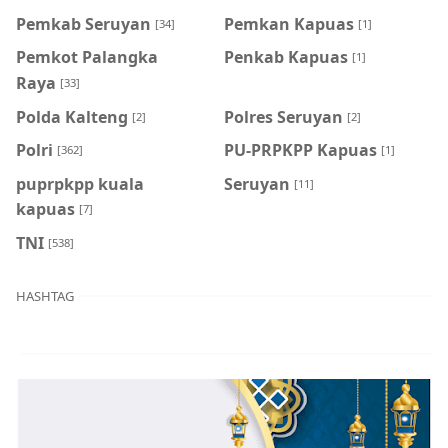
Pemkab Seruyan
Pemkan Kapuas
[34]
[1]
Pemkot Palangka
Penkab Kapuas
[1]
Raya
[33]
Polda Kalteng
Polres Seruyan
[2]
[2]
Polri
PU-PRPKPP Kapuas
[362]
[1]
puprpkpp kuala
Seruyan
[11]
kapuas
[7]
TNI
[538]
HASHTAG