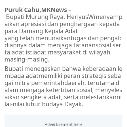
Puruk
Cahu,MKNews
–
Bupati
Murung
Raya,
Heriyus
Wmenyamp
aikan
apresiasi
dan
penghargaan
kepada
para
Damang
Kepala
Adat
yang
telah
menunaikan
tugas
dan
pengab
diannya
dalam
menjaga
tatanan
sosial
ser
ta
adat
istiadat
masyarakat
di wilayah
masing-masing.
Bupati
menegaskan
bahwa
keberadaan
le
mbaga
adat
memiliki
peran
strategis
seba
gai
mitra
pemerintah
daerah
,
terutama
d
alam
menjaga
ketertiban
sosial
,
menyeles
aikan
sengketa
adat
,
serta
melestarikan
ni
lai-nilai
luhur
budaya
Dayak.