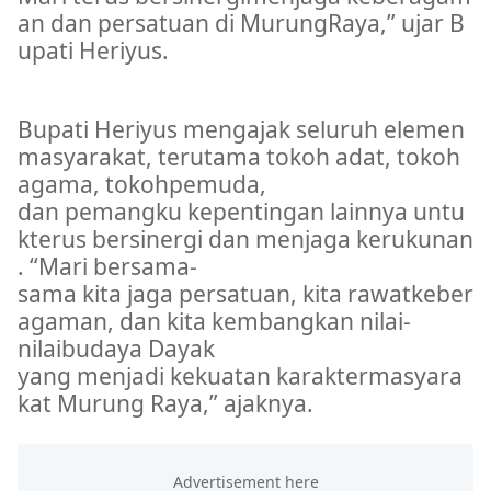
an
dan
persatuan
di
Murung
Raya
,”
ujar
B
upati
Heriyus.
Pemkab Mura
Bupati
Heriyus
mengajak
seluruh
elemen
masyarakat
,
terutama
tokoh
adat
,
tokoh
agama,
tokoh
pemuda,
dan
pemangku
kepentingan
lainnya
untu
k
terus
bersinergi
dan
menjaga
kerukunan
. “Mari
bersama-
sama
kita
jaga
persatuan
,
kita
rawat
keber
agaman
, dan
kita
kembangkan
nilai-
nilai
budaya
Dayak
yang
menjadi
kekuatan
karakter
masyara
kat
Murung
Raya,”
ajaknya
.