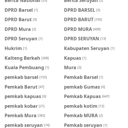
Berita Nasional
Berita Seruyan
[25]
[2]
DPRD Barsel
DPRD BARSEL
[1]
[5]
DPRD Barut
DPRD BARUT
[9]
[105]
DPRD Mura
DPRD MURA
[2]
[609]
DPRD Seruyan
DPRD SERUYAN
[1]
[13]
Hukrim
Kabupaten Seruyan
[1]
[1]
Kalteng Berkah
Kapuas
[268]
[1]
Kuala Pembuang
Mura
[1]
[3]
pemkab barsel
Pemkab Barsel
[155]
[1]
Pemkab Barut
pemkab Gumas
[47]
[6]
pemkab kapuas
Pemkab Kapuas
[6]
[647]
pemkab kobar
pemkab kotim
[21]
[12]
Pemkab Mura
Pemkab MURA
[382]
[2]
pemkab seruyan
Pemkab seruyan
[74]
[1]