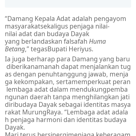
“
Damang
Kepala
Adat
adalah
pengayom
masyarakat
sekaligus
penjaga
nilai-
nilai
adat
dan
budaya
Dayak
yang
berlandaskan
falsafah
Huma
Betang
,”
tegas
Bupati
Heriyus
.
Ia
juga
berharap
para
Damang
yang
baru
diberikan
amanah
dapat
menjalankan
tug
as
dengan
penuh
tanggung
jawab
,
menja
ga
kekompakan
,
serta
memperkuat
peran
lembaga
adat
dalam
mendukung
pemba
ngunan
daerah
tanpa
menghilangkan
jati
diri
budaya
Dayak
sebagai
identitas
masya
rakat
Murung
Raya.
“Lembaga
adat
adala
h
penjaga
harmoni
dan
identitas
budaya
Dayak.
Mari
terus
bersinergi
menjaga
keberagam