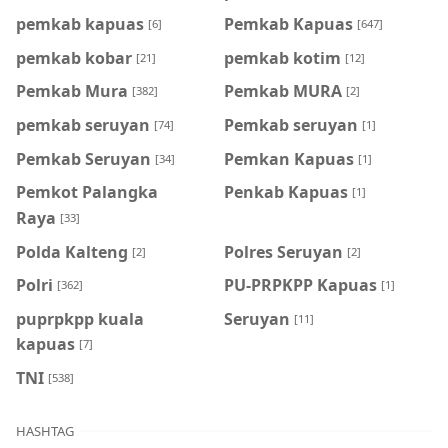
pemkab kapuas
Pemkab Kapuas
[6]
[647]
pemkab kobar
pemkab kotim
[21]
[12]
Pemkab Mura
Pemkab MURA
[382]
[2]
pemkab seruyan
Pemkab seruyan
[74]
[1]
Pemkab Seruyan
Pemkan Kapuas
[34]
[1]
Pemkot Palangka
Penkab Kapuas
[1]
Raya
[33]
Polda Kalteng
Polres Seruyan
[2]
[2]
Polri
PU-PRPKPP Kapuas
[362]
[1]
puprpkpp kuala
Seruyan
[11]
kapuas
[7]
TNI
[538]
HASHTAG