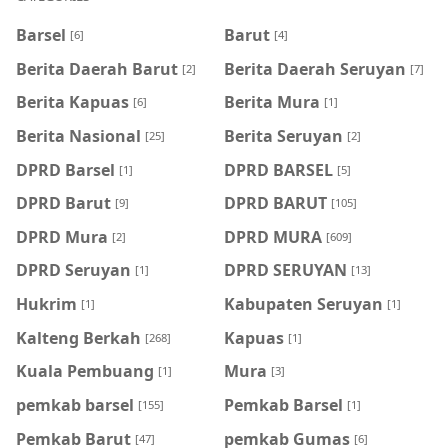
Barsel
Barut
[6]
[4]
Berita Daerah Barut
Berita Daerah Seruyan
[2]
[7]
Berita Kapuas
Berita Mura
[6]
[1]
Berita Nasional
Berita Seruyan
[25]
[2]
DPRD Barsel
DPRD BARSEL
[1]
[5]
DPRD Barut
DPRD BARUT
[9]
[105]
DPRD Mura
DPRD MURA
[2]
[609]
DPRD Seruyan
DPRD SERUYAN
[1]
[13]
Hukrim
Kabupaten Seruyan
[1]
[1]
Kalteng Berkah
Kapuas
[268]
[1]
Kuala Pembuang
Mura
[1]
[3]
pemkab barsel
Pemkab Barsel
[155]
[1]
Pemkab Barut
pemkab Gumas
[47]
[6]