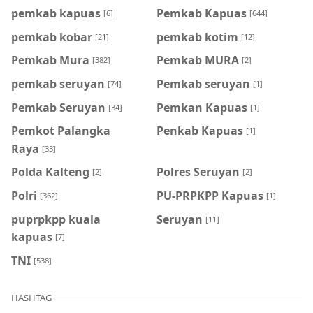
pemkab kapuas
Pemkab Kapuas
[6]
[644]
pemkab kobar
pemkab kotim
[21]
[12]
Pemkab Mura
Pemkab MURA
[382]
[2]
pemkab seruyan
Pemkab seruyan
[74]
[1]
Pemkab Seruyan
Pemkan Kapuas
[34]
[1]
Pemkot Palangka
Penkab Kapuas
[1]
Raya
[33]
Polda Kalteng
Polres Seruyan
[2]
[2]
Polri
PU-PRPKPP Kapuas
[362]
[1]
puprpkpp kuala
Seruyan
[11]
kapuas
[7]
TNI
[538]
HASHTAG