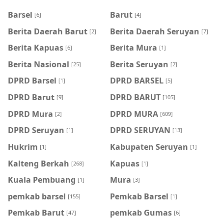
Barsel
Barut
[6]
[4]
Berita Daerah Barut
Berita Daerah Seruyan
[2]
[7]
Berita Kapuas
Berita Mura
[6]
[1]
Berita Nasional
Berita Seruyan
[25]
[2]
DPRD Barsel
DPRD BARSEL
[1]
[5]
DPRD Barut
DPRD BARUT
[9]
[105]
DPRD Mura
DPRD MURA
[2]
[609]
DPRD Seruyan
DPRD SERUYAN
[1]
[13]
Hukrim
Kabupaten Seruyan
[1]
[1]
Kalteng Berkah
Kapuas
[268]
[1]
Kuala Pembuang
Mura
[1]
[3]
pemkab barsel
Pemkab Barsel
[155]
[1]
Pemkab Barut
pemkab Gumas
[47]
[6]