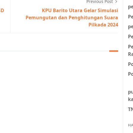
Previous Post
p
SD
KPU Barito Utara Gelar Simulasi
P
Pemungutan dan Penghitungan Suara
Pilkada 2024
p
P
P
R
P
Po
p
k
T
HA