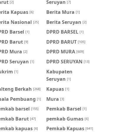
arut
Seruyan
[2]
[7]
erita Kapuas
Berita Mura
[6]
[1]
rita Nasional
Berita Seruyan
[25]
[2]
PRD Barsel
DPRD BARSEL
[1]
[1]
PRD Barut
DPRD BARUT
[9]
[105]
PRD Mura
DPRD MURA
[2]
[609]
PRD Seruyan
DPRD SERUYAN
[1]
[13]
ukrim
Kabupaten
[1]
Seruyan
[1]
alteng Berkah
Kapuas
[268]
[1]
uala Pembuang
Mura
[1]
[3]
emkab barsel
Pemkab Barsel
[155]
[1]
emkab Barut
pemkab Gumas
[47]
[6]
emkab kapuas
Pemkab Kapuas
[6]
[641]