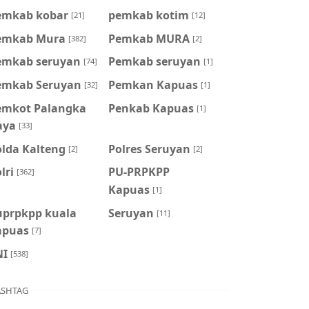
emkab kobar
pemkab kotim
[21]
[12]
emkab Mura
Pemkab MURA
[382]
[2]
emkab seruyan
Pemkab seruyan
[74]
[1]
emkab Seruyan
Pemkan Kapuas
[32]
[1]
emkot Palangka
Penkab Kapuas
[1]
aya
[33]
olda Kalteng
Polres Seruyan
[2]
[2]
lri
PU-PRPKPP
[362]
Kapuas
[1]
uprpkpp kuala
Seruyan
[11]
apuas
[7]
NI
[538]
SHTAG