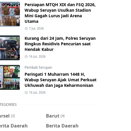
Persiapan MTQH XIX dan FSQ 2026,
Wabup Seruyan Usulkan Stadion
Mini Gagah Lurus Jadi Arena
Utama
7 Jul, 2026
Kurang dari 24 Jam, Polres Seruyan
Ringkus Residivis Pencurian saat
Hendak Kabur
16 Jul, 2026
Pemkab Seruyan
Peringati 1 Muharram 1448 H,
Wabup Seruyan Ajak Umat Perkuat
Ukhuwah dan Jaga Keharmonisan
16 Jul, 2026
TEGORIES
rsel
Barut
[2]
[4]
erita Daerah
Berita Daerah