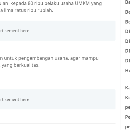
B
ulan kepada 80 ribu pelaku usaha UMKM yang
 lima ratus ribu rupiah.
B
Be
D
D
D
kan untuk pengembangan usaha, agar mampu
D
yang berkualitas.
H
K
K
p
P
p