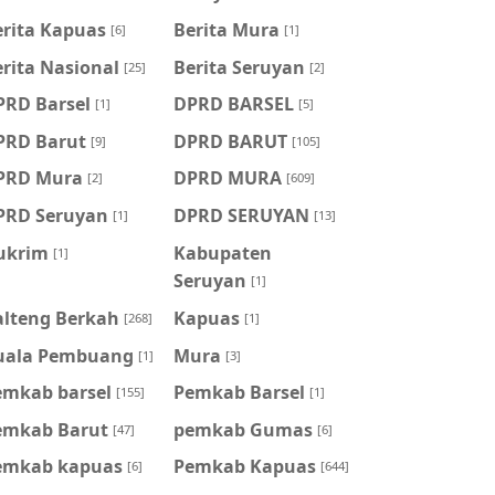
erita Kapuas
Berita Mura
[6]
[1]
rita Nasional
Berita Seruyan
[25]
[2]
PRD Barsel
DPRD BARSEL
[1]
[5]
PRD Barut
DPRD BARUT
[9]
[105]
PRD Mura
DPRD MURA
[2]
[609]
PRD Seruyan
DPRD SERUYAN
[1]
[13]
ukrim
Kabupaten
[1]
Seruyan
[1]
alteng Berkah
Kapuas
[268]
[1]
uala Pembuang
Mura
[1]
[3]
emkab barsel
Pemkab Barsel
[155]
[1]
emkab Barut
pemkab Gumas
[47]
[6]
emkab kapuas
Pemkab Kapuas
[6]
[644]