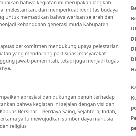
paikan bahwa kegiatan ini merupakan langkah
B
a, melestarikan, dan memperkuat identitas budaya
ing untuk memastikan bahwa warisan sejarah dan
Be
ta menjadi kebanggaan generasi muda Kabupaten
D
D
Kapuas berkomitmen mendukung upaya pelestarian
D
iatan yang mendorong partisipasi masyarakat.
D
ggung jawab pemerintah, tetapi juga menjadi tugas
snya.
H
K
mpaikan apresiasi dan dukungan penuh terhadap
K
ankan bahwa kegiatan ini sejalan dengan visi dan
p
apuas Bersinar – Berdaya Saing, Sejahtera, Indah,
P
i pertama yaitu mewujudkan sumber daya manusia
dan religius
p