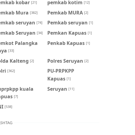
emkab kobar
pemkab kotim
[21]
[12]
emkab Mura
Pemkab MURA
[382]
[2]
emkab seruyan
Pemkab seruyan
[74]
[1]
emkab Seruyan
Pemkan Kapuas
[34]
[1]
emkot Palangka
Penkab Kapuas
[1]
aya
[33]
olda Kalteng
Polres Seruyan
[2]
[2]
lri
PU-PRPKPP
[362]
Kapuas
[1]
uprpkpp kuala
Seruyan
[11]
apuas
[7]
NI
[538]
SHTAG