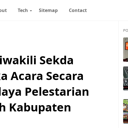
out
Tech
Sitemap
Contact
PO
iwakili Sekda
 Acara Secara
aya Pelestarian
ah Kabupaten