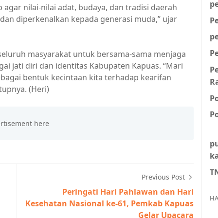
p
 agar nilai-nilai adat, budaya, dan tradisi daerah
an dan diperkenalkan kepada generasi muda,” ujar
P
p
P
k seluruh masyarakat untuk bersama-sama menjaga
 jati diri dan identitas Kabupaten Kapuas. “Mari
P
ebagai bentuk kecintaan kita terhadap kearifan
R
tupnya. (Heri)
P
Po
p
k
T
Previous Post
Peringati Hari Pahlawan dan Hari
HA
Kesehatan Nasional ke-61, Pemkab Kapuas
Gelar Upacara