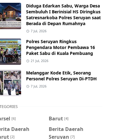
Diduga Edarkan Sabu, Warga Desa
Sembuluh I Berinisial HS Diringkus
Satresnarkoba Polres Seruyan saat
Berada di Depan Rumahnya
7 Jul, 2026
Polres Seruyan Ringkus
Pengendara Motor Pembawa 16
Paket Sabu di Kuala Pembuang
21 Jul, 2026
Melanggar Kode Etik, Seorang
Personel Polres Seruyan Di-PTDH
7 Jul, 2026
TEGORIES
rsel
Barut
[6]
[4]
erita Daerah
Berita Daerah
arut
Seruyan
[2]
[7]