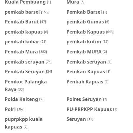
Kuala Pembuang
Mura
[1]
[3]
pemkab barsel
Pemkab Barsel
[155]
[1]
Pemkab Barut
pemkab Gumas
[47]
[6]
pemkab kapuas
Pemkab Kapuas
[6]
[646]
pemkab kobar
pemkab kotim
[21]
[12]
Pemkab Mura
Pemkab MURA
[382]
[2]
pemkab seruyan
Pemkab seruyan
[74]
[1]
Pemkab Seruyan
Pemkan Kapuas
[34]
[1]
Pemkot Palangka
Penkab Kapuas
[1]
Raya
[33]
Polda Kalteng
Polres Seruyan
[2]
[2]
Polri
PU-PRPKPP Kapuas
[362]
[1]
puprpkpp kuala
Seruyan
[11]
kapuas
[7]