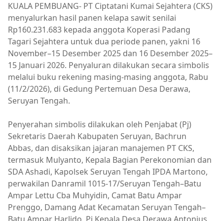
KUALA PEMBUANG- PT Ciptatani Kumai Sejahtera (CKS)
menyalurkan hasil panen kelapa sawit senilai
Rp160.231.683 kepada anggota Koperasi Padang
Tagari Sejahtera untuk dua periode panen, yakni 16
November–15 Desember 2025 dan 16 Desember 2025–
15 Januari 2026. Penyaluran dilakukan secara simbolis
melalui buku rekening masing-masing anggota, Rabu
(11/2/2026), di Gedung Pertemuan Desa Derawa,
Seruyan Tengah.
Penyerahan simbolis dilakukan oleh Penjabat (Pj)
Sekretaris Daerah Kabupaten Seruyan, Bachrun
Abbas, dan disaksikan jajaran manajemen PT CKS,
termasuk Mulyanto, Kepala Bagian Perekonomian dan
SDA Ashadi, Kapolsek Seruyan Tengah IPDA Martono,
perwakilan Danramil 1015-17/Seruyan Tengah–Batu
Ampar Lettu Cba Muhyidin, Camat Batu Ampar
Prenggo, Damang Adat Kecamatan Seruyan Tengah–
Batu Ampar Harlido, Pj Kepala Desa Derawa Antonius,