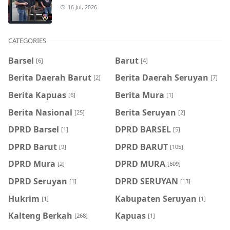
16 Jul, 2026
CATEGORIES
Barsel
Barut
[6]
[4]
Berita Daerah Barut
Berita Daerah Seruyan
[2]
[7]
Berita Kapuas
Berita Mura
[6]
[1]
Berita Nasional
Berita Seruyan
[25]
[2]
DPRD Barsel
DPRD BARSEL
[1]
[5]
DPRD Barut
DPRD BARUT
[9]
[105]
DPRD Mura
DPRD MURA
[2]
[609]
DPRD Seruyan
DPRD SERUYAN
[1]
[13]
Hukrim
Kabupaten Seruyan
[1]
[1]
Kalteng Berkah
Kapuas
[268]
[1]