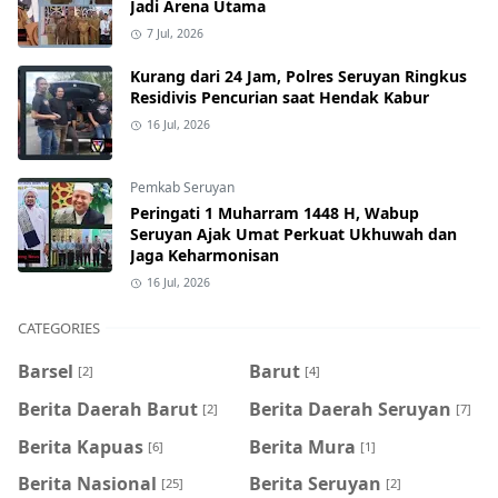
Jadi Arena Utama
7 Jul, 2026
Kurang dari 24 Jam, Polres Seruyan Ringkus
Residivis Pencurian saat Hendak Kabur
16 Jul, 2026
Pemkab Seruyan
Peringati 1 Muharram 1448 H, Wabup
Seruyan Ajak Umat Perkuat Ukhuwah dan
Jaga Keharmonisan
16 Jul, 2026
CATEGORIES
Barsel
Barut
[2]
[4]
Berita Daerah Barut
Berita Daerah Seruyan
[2]
[7]
Berita Kapuas
Berita Mura
[6]
[1]
Berita Nasional
Berita Seruyan
[25]
[2]