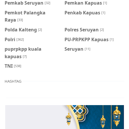
Pemkab Seruyan
Pemkan Kapuas
[32]
[1]
Pemkot Palangka
Penkab Kapuas
[1]
Raya
[33]
Polda Kalteng
Polres Seruyan
[2]
[2]
Polri
PU-PRPKPP Kapuas
[362]
[1]
puprpkpp kuala
Seruyan
[11]
kapuas
[7]
TNI
[538]
HASHTAG