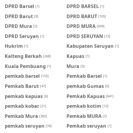
DPRD Barsel
DPRD BARSEL
[1]
[1]
DPRD Barut
DPRD BARUT
[9]
[105]
DPRD Mura
DPRD MURA
[2]
[609]
DPRD Seruyan
DPRD SERUYAN
[1]
[13]
Hukrim
Kabupaten Seruyan
[1]
[1]
Kalteng Berkah
Kapuas
[268]
[1]
Kuala Pembuang
Mura
[1]
[3]
pemkab barsel
Pemkab Barsel
[155]
[1]
Pemkab Barut
pemkab Gumas
[47]
[6]
pemkab kapuas
Pemkab Kapuas
[6]
[641]
pemkab kobar
pemkab kotim
[21]
[12]
Pemkab Mura
Pemkab MURA
[382]
[2]
pemkab seruyan
Pemkab seruyan
[74]
[1]