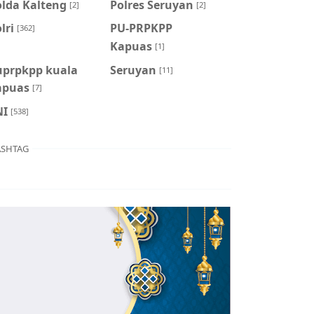
olda Kalteng
Polres Seruyan
[2]
[2]
lri
PU-PRPKPP
[362]
Kapuas
[1]
uprpkpp kuala
Seruyan
[11]
apuas
[7]
NI
[538]
SHTAG