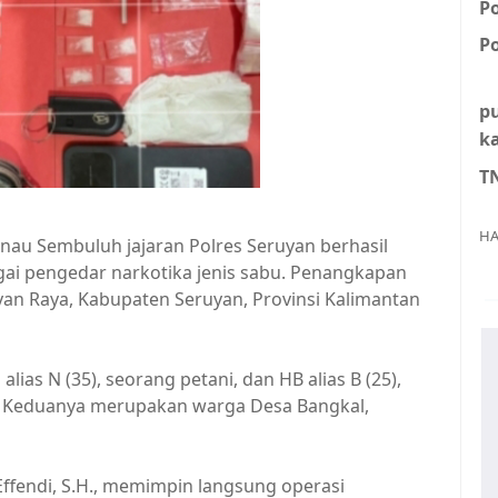
P
Po
p
k
T
HA
nau Sembuluh jajaran Polres Seruyan berhasil
gai pengedar narkotika jenis sabu. Penangkapan
uyan Raya, Kabupaten Seruyan, Provinsi Kalimantan
lias N (35), seorang petani, dan HB alias B (25),
a. Keduanya merupakan warga Desa Bangkal,
fendi, S.H., memimpin langsung operasi