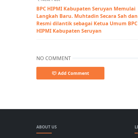
BPC HIPMI Kabupaten Seruyan Memulai
Langkah Baru. Muhtadin Secara Sah dan
Resmi dilantik sebagai Ketua Umum BPC
HIPMI Kabupaten Seruyan
NO COMMENT
Add Comment
ABOUT US
L