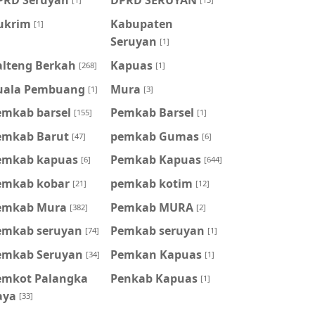
ukrim
Kabupaten
[1]
Seruyan
[1]
alteng Berkah
Kapuas
[268]
[1]
uala Pembuang
Mura
[1]
[3]
emkab barsel
Pemkab Barsel
[155]
[1]
emkab Barut
pemkab Gumas
[47]
[6]
emkab kapuas
Pemkab Kapuas
[6]
[644]
emkab kobar
pemkab kotim
[21]
[12]
emkab Mura
Pemkab MURA
[382]
[2]
emkab seruyan
Pemkab seruyan
[74]
[1]
emkab Seruyan
Pemkan Kapuas
[34]
[1]
emkot Palangka
Penkab Kapuas
[1]
aya
[33]