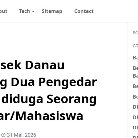
out
Tech
Sitemap
Contact
PO
CA
Ba
lsek Danau
B
B
g Dua Pengedar
B
 diduga Seorang
Be
D
jar/Mahasiswa
D
D
31 Mei, 2026
D