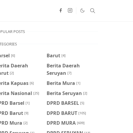
PULAR POSTS
TEGORIES
rsel
Barut
[6]
[4]
erita Daerah
Berita Daerah
arut
Seruyan
[2]
[7]
erita Kapuas
Berita Mura
[6]
[1]
rita Nasional
Berita Seruyan
[25]
[2]
PRD Barsel
DPRD BARSEL
[1]
[5]
PRD Barut
DPRD BARUT
[9]
[105]
PRD Mura
DPRD MURA
[2]
[609]
PRD Seruyan
DPRD SERUYAN
[1]
[13]