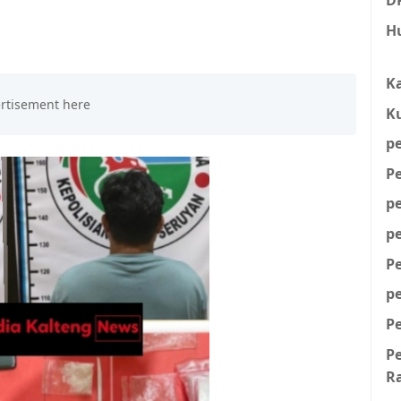
H
K
K
p
P
p
p
P
p
P
P
R