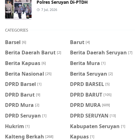
Polres Seruyan Di-PTDH
7 Jul, 2026
CATEGORIES
Barsel
Barut
[6]
[4]
Berita Daerah Barut
Berita Daerah Seruyan
[2]
[7]
Berita Kapuas
Berita Mura
[6]
[1]
Berita Nasional
Berita Seruyan
[25]
[2]
DPRD Barsel
DPRD BARSEL
[1]
[5]
DPRD Barut
DPRD BARUT
[9]
[105]
DPRD Mura
DPRD MURA
[2]
[609]
DPRD Seruyan
DPRD SERUYAN
[1]
[13]
Hukrim
Kabupaten Seruyan
[1]
[1]
Kalteng Berkah
Kapuas
[268]
[1]