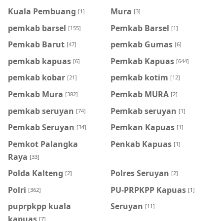
Kuala Pembuang
Mura
[1]
[3]
pemkab barsel
Pemkab Barsel
[155]
[1]
Pemkab Barut
pemkab Gumas
[47]
[6]
pemkab kapuas
Pemkab Kapuas
[6]
[644]
pemkab kobar
pemkab kotim
[21]
[12]
Pemkab Mura
Pemkab MURA
[382]
[2]
pemkab seruyan
Pemkab seruyan
[74]
[1]
Pemkab Seruyan
Pemkan Kapuas
[34]
[1]
Pemkot Palangka
Penkab Kapuas
[1]
Raya
[33]
Polda Kalteng
Polres Seruyan
[2]
[2]
Polri
PU-PRPKPP Kapuas
[362]
[1]
puprpkpp kuala
Seruyan
[11]
kapuas
[7]