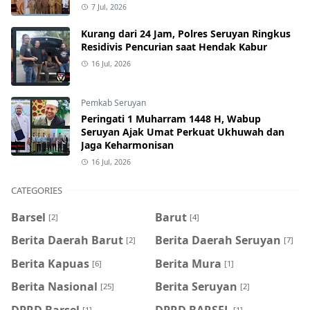
7 Jul, 2026
Kurang dari 24 Jam, Polres Seruyan Ringkus
Residivis Pencurian saat Hendak Kabur
16 Jul, 2026
Pemkab Seruyan
Peringati 1 Muharram 1448 H, Wabup
Seruyan Ajak Umat Perkuat Ukhuwah dan
Jaga Keharmonisan
16 Jul, 2026
CATEGORIES
Barsel
Barut
[2]
[4]
Berita Daerah Barut
Berita Daerah Seruyan
[2]
[7]
Berita Kapuas
Berita Mura
[6]
[1]
Berita Nasional
Berita Seruyan
[25]
[2]
DPRD Barsel
DPRD BARSEL
[1]
[1]