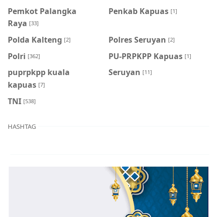
Pemkot Palangka
Penkab Kapuas
[1]
Raya
[33]
Polda Kalteng
Polres Seruyan
[2]
[2]
Polri
PU-PRPKPP Kapuas
[362]
[1]
puprpkpp kuala
Seruyan
[11]
kapuas
[7]
TNI
[538]
HASHTAG