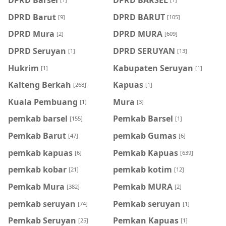
DPRD Barut
DPRD BARUT
[9]
[105]
DPRD Mura
DPRD MURA
[2]
[609]
DPRD Seruyan
DPRD SERUYAN
[1]
[13]
Hukrim
Kabupaten Seruyan
[1]
[1]
Kalteng Berkah
Kapuas
[268]
[1]
Kuala Pembuang
Mura
[1]
[3]
pemkab barsel
Pemkab Barsel
[155]
[1]
Pemkab Barut
pemkab Gumas
[47]
[6]
pemkab kapuas
Pemkab Kapuas
[6]
[639]
pemkab kobar
pemkab kotim
[21]
[12]
Pemkab Mura
Pemkab MURA
[382]
[2]
pemkab seruyan
Pemkab seruyan
[74]
[1]
Pemkab Seruyan
Pemkan Kapuas
[25]
[1]