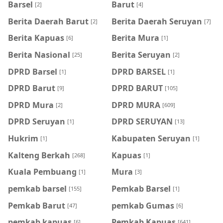
Barsel
Barut
[2]
[4]
Berita Daerah Barut
Berita Daerah Seruyan
[2]
[7]
Berita Kapuas
Berita Mura
[6]
[1]
Berita Nasional
Berita Seruyan
[25]
[2]
DPRD Barsel
DPRD BARSEL
[1]
[1]
DPRD Barut
DPRD BARUT
[9]
[105]
DPRD Mura
DPRD MURA
[2]
[609]
DPRD Seruyan
DPRD SERUYAN
[1]
[13]
Hukrim
Kabupaten Seruyan
[1]
[1]
Kalteng Berkah
Kapuas
[268]
[1]
Kuala Pembuang
Mura
[1]
[3]
pemkab barsel
Pemkab Barsel
[155]
[1]
Pemkab Barut
pemkab Gumas
[47]
[6]
pemkab kapuas
Pemkab Kapuas
[6]
[641]