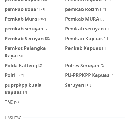
pemkab kobar
pemkab kotim
[21]
[12]
Pemkab Mura
Pemkab MURA
[382]
[2]
pemkab seruyan
Pemkab seruyan
[74]
[1]
Pemkab Seruyan
Pemkan Kapuas
[32]
[1]
Pemkot Palangka
Penkab Kapuas
[1]
Raya
[33]
Polda Kalteng
Polres Seruyan
[2]
[2]
Polri
PU-PRPKPP Kapuas
[362]
[1]
puprpkpp kuala
Seruyan
[11]
kapuas
[7]
TNI
[538]
HASHTAG