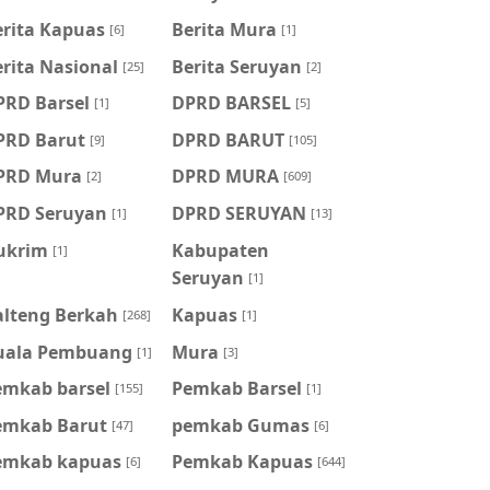
erita Kapuas
Berita Mura
[6]
[1]
rita Nasional
Berita Seruyan
[25]
[2]
PRD Barsel
DPRD BARSEL
[1]
[5]
PRD Barut
DPRD BARUT
[9]
[105]
PRD Mura
DPRD MURA
[2]
[609]
PRD Seruyan
DPRD SERUYAN
[1]
[13]
ukrim
Kabupaten
[1]
Seruyan
[1]
alteng Berkah
Kapuas
[268]
[1]
uala Pembuang
Mura
[1]
[3]
emkab barsel
Pemkab Barsel
[155]
[1]
emkab Barut
pemkab Gumas
[47]
[6]
emkab kapuas
Pemkab Kapuas
[6]
[644]