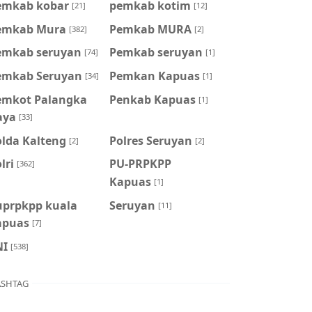
emkab kobar
pemkab kotim
[21]
[12]
emkab Mura
Pemkab MURA
[382]
[2]
emkab seruyan
Pemkab seruyan
[74]
[1]
emkab Seruyan
Pemkan Kapuas
[34]
[1]
emkot Palangka
Penkab Kapuas
[1]
aya
[33]
olda Kalteng
Polres Seruyan
[2]
[2]
lri
PU-PRPKPP
[362]
Kapuas
[1]
uprpkpp kuala
Seruyan
[11]
apuas
[7]
NI
[538]
SHTAG