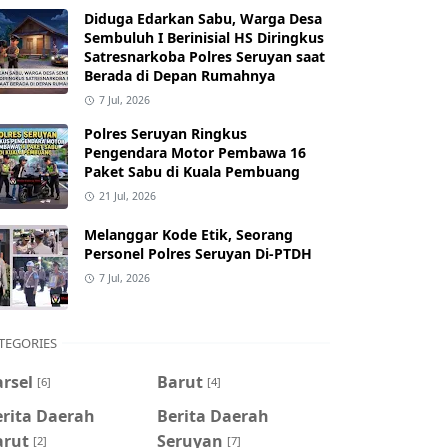
Diduga Edarkan Sabu, Warga Desa
Sembuluh I Berinisial HS Diringkus
Satresnarkoba Polres Seruyan saat
Berada di Depan Rumahnya
7 Jul, 2026
Polres Seruyan Ringkus
Pengendara Motor Pembawa 16
Paket Sabu di Kuala Pembuang
21 Jul, 2026
Melanggar Kode Etik, Seorang
Personel Polres Seruyan Di-PTDH
7 Jul, 2026
TEGORIES
rsel
Barut
[6]
[4]
erita Daerah
Berita Daerah
arut
Seruyan
[2]
[7]