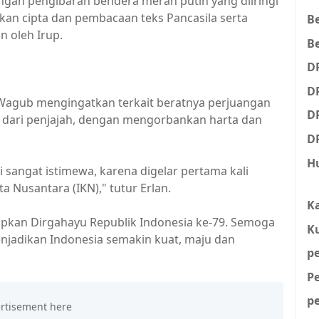
ngan pengibaran bendera merah putih yang diiringi
kan cipta dan pembacaan teks Pancasila serta
B
 oleh Irup.
Be
D
D
agub mengingatkan terkait beratnya perjuangan
D
dari penjajah, dengan mengorbankan harta dan
D
H
i sangat istimewa, karena digelar pertama kali
a Nusantara (IKN)," tutur Erlan.
K
kan Dirgahayu Republik Indonesia ke-79. Semoga
K
jadikan Indonesia semakin kuat, maju dan
p
P
p