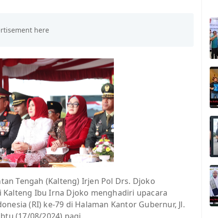
an Tengah (Kalteng) Irjen Pol Drs. Djoko
 Kalteng Ibu Irna Djoko menghadiri upacara
nesia (RI) ke-79 di Halaman Kantor Gubernur, Jl.
btu (17/08/2024) pagi.