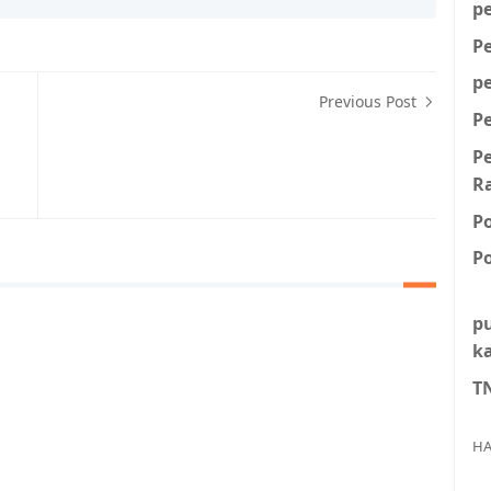
p
P
p
Previous Post
P
P
R
P
Po
p
k
T
HA