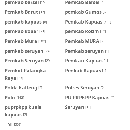
pemkab barsel
Pemkab Barsel
[155]
[1]
Pemkab Barut
pemkab Gumas
[47]
[6]
pemkab kapuas
Pemkab Kapuas
[6]
[641]
pemkab kobar
pemkab kotim
[21]
[12]
Pemkab Mura
Pemkab MURA
[382]
[2]
pemkab seruyan
Pemkab seruyan
[74]
[1]
Pemkab Seruyan
Pemkan Kapuas
[29]
[1]
Pemkot Palangka
Penkab Kapuas
[1]
Raya
[33]
Polda Kalteng
Polres Seruyan
[2]
[2]
Polri
PU-PRPKPP Kapuas
[362]
[1]
puprpkpp kuala
Seruyan
[11]
kapuas
[7]
TNI
[538]