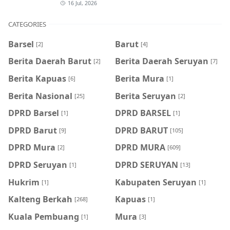
16 Jul, 2026
CATEGORIES
Barsel
Barut
[2]
[4]
Berita Daerah Barut
Berita Daerah Seruyan
[2]
[7]
Berita Kapuas
Berita Mura
[6]
[1]
Berita Nasional
Berita Seruyan
[25]
[2]
DPRD Barsel
DPRD BARSEL
[1]
[1]
DPRD Barut
DPRD BARUT
[9]
[105]
DPRD Mura
DPRD MURA
[2]
[609]
DPRD Seruyan
DPRD SERUYAN
[1]
[13]
Hukrim
Kabupaten Seruyan
[1]
[1]
Kalteng Berkah
Kapuas
[268]
[1]
Kuala Pembuang
Mura
[1]
[3]