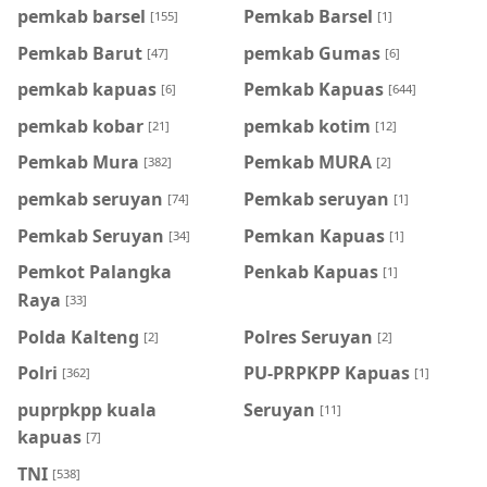
pemkab barsel
Pemkab Barsel
[155]
[1]
Pemkab Barut
pemkab Gumas
[47]
[6]
pemkab kapuas
Pemkab Kapuas
[6]
[644]
pemkab kobar
pemkab kotim
[21]
[12]
Pemkab Mura
Pemkab MURA
[382]
[2]
pemkab seruyan
Pemkab seruyan
[74]
[1]
Pemkab Seruyan
Pemkan Kapuas
[34]
[1]
Pemkot Palangka
Penkab Kapuas
[1]
Raya
[33]
Polda Kalteng
Polres Seruyan
[2]
[2]
Polri
PU-PRPKPP Kapuas
[362]
[1]
puprpkpp kuala
Seruyan
[11]
kapuas
[7]
TNI
[538]