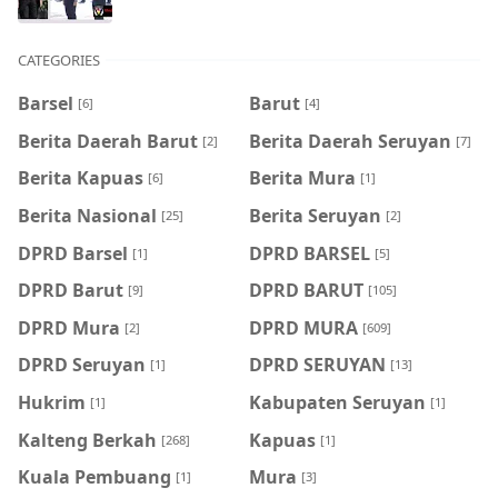
CATEGORIES
Barsel
Barut
[6]
[4]
Berita Daerah Barut
Berita Daerah Seruyan
[2]
[7]
Berita Kapuas
Berita Mura
[6]
[1]
Berita Nasional
Berita Seruyan
[25]
[2]
DPRD Barsel
DPRD BARSEL
[1]
[5]
DPRD Barut
DPRD BARUT
[9]
[105]
DPRD Mura
DPRD MURA
[2]
[609]
DPRD Seruyan
DPRD SERUYAN
[1]
[13]
Hukrim
Kabupaten Seruyan
[1]
[1]
Kalteng Berkah
Kapuas
[268]
[1]
Kuala Pembuang
Mura
[1]
[3]