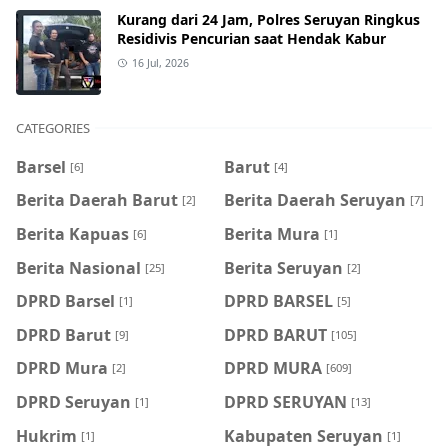
Kurang dari 24 Jam, Polres Seruyan Ringkus
Residivis Pencurian saat Hendak Kabur
16 Jul, 2026
CATEGORIES
Barsel
Barut
[6]
[4]
Berita Daerah Barut
Berita Daerah Seruyan
[2]
[7]
Berita Kapuas
Berita Mura
[6]
[1]
Berita Nasional
Berita Seruyan
[25]
[2]
DPRD Barsel
DPRD BARSEL
[1]
[5]
DPRD Barut
DPRD BARUT
[9]
[105]
DPRD Mura
DPRD MURA
[2]
[609]
DPRD Seruyan
DPRD SERUYAN
[1]
[13]
Hukrim
Kabupaten Seruyan
[1]
[1]