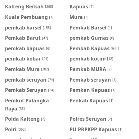
Kalteng Berkah
Kapuas
[268]
[1]
Kuala Pembuang
Mura
[1]
[3]
pemkab barsel
Pemkab Barsel
[155]
[1]
Pemkab Barut
pemkab Gumas
[47]
[6]
pemkab kapuas
Pemkab Kapuas
[6]
[644]
pemkab kobar
pemkab kotim
[21]
[12]
Pemkab Mura
Pemkab MURA
[382]
[2]
pemkab seruyan
Pemkab seruyan
[74]
[1]
Pemkab Seruyan
Pemkan Kapuas
[34]
[1]
Pemkot Palangka
Penkab Kapuas
[1]
Raya
[33]
Polda Kalteng
Polres Seruyan
[2]
[2]
Polri
PU-PRPKPP Kapuas
[362]
[1]