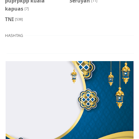
puprpkpp kuala
Seruyan
[11]
kapuas
[7]
TNI
[538]
HASHTAG