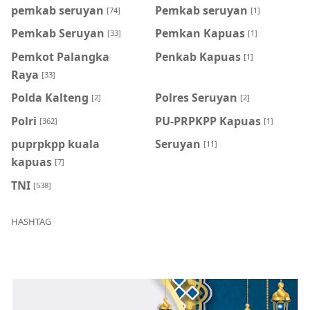
pemkab seruyan
Pemkab seruyan
[74]
[1]
Pemkab Seruyan
Pemkan Kapuas
[33]
[1]
Pemkot Palangka
Penkab Kapuas
[1]
Raya
[33]
Polda Kalteng
Polres Seruyan
[2]
[2]
Polri
PU-PRPKPP Kapuas
[362]
[1]
puprpkpp kuala
Seruyan
[11]
kapuas
[7]
TNI
[538]
HASHTAG