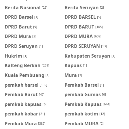
Berita Nasional
Berita Seruyan
[25]
[2]
DPRD Barsel
DPRD BARSEL
[1]
[5]
DPRD Barut
DPRD BARUT
[9]
[105]
DPRD Mura
DPRD MURA
[2]
[609]
DPRD Seruyan
DPRD SERUYAN
[1]
[13]
Hukrim
Kabupaten Seruyan
[1]
[1]
Kalteng Berkah
Kapuas
[268]
[1]
Kuala Pembuang
Mura
[1]
[3]
pemkab barsel
Pemkab Barsel
[155]
[1]
Pemkab Barut
pemkab Gumas
[47]
[6]
pemkab kapuas
Pemkab Kapuas
[6]
[644]
pemkab kobar
pemkab kotim
[21]
[12]
Pemkab Mura
Pemkab MURA
[382]
[2]