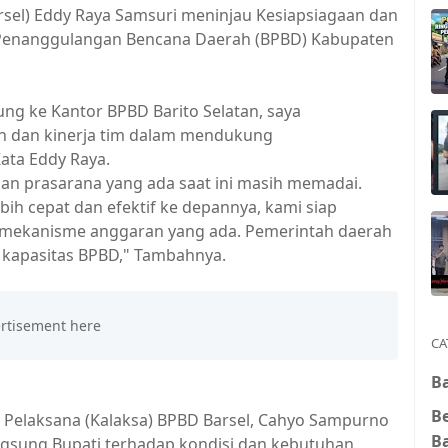
Barsel) Eddy Raya Samsuri meninjau Kesiapsiagaan dan
n Penanggulangan Bencana Daerah (BPBD) Kabupaten
ng ke Kantor BPBD Barito Selatan, saya
an dan kinerja tim dalam mendukung
ata Eddy Raya.
n prasarana yang ada saat ini masih memadai.
h cepat dan efektif ke depannya, kami siap
mekanisme anggaran yang ada. Pemerintah daerah
kapasitas BPBD," Tambahnya.
CA
Ba
B
la Pelaksana (Kalaksa) BPBD Barsel, Cahyo Sampurno
B
ngsung Bupati terhadap kondisi dan kebutuhan