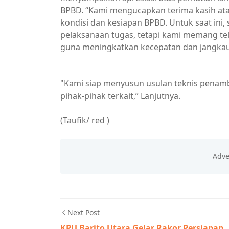
BPBD. “Kami mengucapkan terima kasih ata
kondisi dan kesiapan BPBD. Untuk saat ini
pelaksanaan tugas, tetapi kami memang t
guna meningkatkan kecepatan dan jangkau
pemkab barsel
"Kami siap menyusun usulan teknis penamb
pihak-pihak terkait,” Lanjutnya.
(Taufik/ red )
Next Post
KPU Barito Utara Gelar Rakor Persiapan