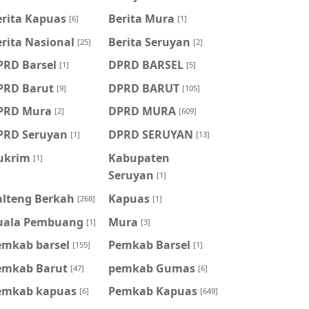
erita Kapuas
Berita Mura
[6]
[1]
rita Nasional
Berita Seruyan
[25]
[2]
PRD Barsel
DPRD BARSEL
[1]
[5]
PRD Barut
DPRD BARUT
[9]
[105]
PRD Mura
DPRD MURA
[2]
[609]
PRD Seruyan
DPRD SERUYAN
[1]
[13]
ukrim
Kabupaten
[1]
Seruyan
[1]
alteng Berkah
Kapuas
[268]
[1]
uala Pembuang
Mura
[1]
[3]
emkab barsel
Pemkab Barsel
[155]
[1]
emkab Barut
pemkab Gumas
[47]
[6]
emkab kapuas
Pemkab Kapuas
[6]
[649]