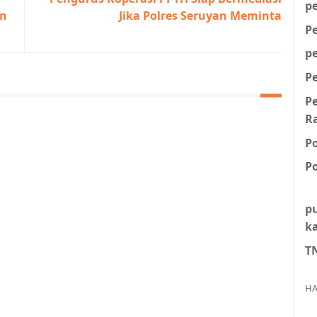
p
an
Jika Polres Seruyan Meminta
P
p
P
P
R
P
Po
p
k
T
HA