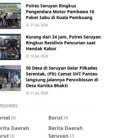
Polres Seruyan Ringkus
Pengendara Motor Pembawa 16
Paket Sabu di Kuala Pembuang
21 Jul, 2026
Kurang dari 24 Jam, Polres Seruyan
Ringkus Residivis Pencurian saat
Hendak Kabur
16 Jul, 2026
50 Desa di Seruyan Gelar Pilkades
Serentak, (Plt) Camat SHT Pantau
langsung jalannya Pencoblosan di
Desa Kartika Bhakti
11 Jul, 2026
TEGORIES
rsel
Barut
[6]
[4]
erita Daerah
Berita Daerah
arut
Seruyan
[2]
[7]