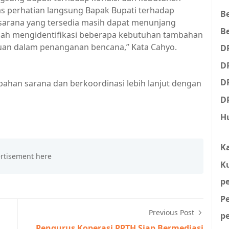
s perhatian langsung Bapak Bupati terhadap
B
, sarana yang tersedia masih dapat menunjang
Be
elah mengidentifikasi beberapa kebutuhan tambahan
an dalam penanganan bencana,” Kata Cahyo.
D
D
D
ahan sarana dan berkoordinasi lebih lanjut dengan
D
H
K
K
p
P
Previous Post
p
Pengurus Koperasi PPTH Siap Bermediasi