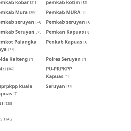
emkab kobar
pemkab kotim
[21]
[12]
emkab Mura
Pemkab MURA
[382]
[2]
emkab seruyan
Pemkab seruyan
[74]
[1]
emkab Seruyan
Pemkan Kapuas
[35]
[1]
emkot Palangka
Penkab Kapuas
[1]
aya
[33]
olda Kalteng
Polres Seruyan
[2]
[2]
lri
PU-PRPKPP
[362]
Kapuas
[1]
uprpkpp kuala
Seruyan
[11]
apuas
[7]
NI
[538]
SHTAG