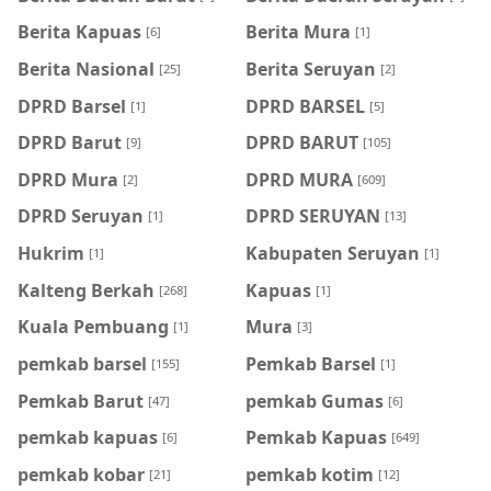
Berita Kapuas
Berita Mura
[6]
[1]
Berita Nasional
Berita Seruyan
[25]
[2]
DPRD Barsel
DPRD BARSEL
[1]
[5]
DPRD Barut
DPRD BARUT
[9]
[105]
DPRD Mura
DPRD MURA
[2]
[609]
DPRD Seruyan
DPRD SERUYAN
[1]
[13]
Hukrim
Kabupaten Seruyan
[1]
[1]
Kalteng Berkah
Kapuas
[268]
[1]
Kuala Pembuang
Mura
[1]
[3]
pemkab barsel
Pemkab Barsel
[155]
[1]
Pemkab Barut
pemkab Gumas
[47]
[6]
pemkab kapuas
Pemkab Kapuas
[6]
[649]
pemkab kobar
pemkab kotim
[21]
[12]