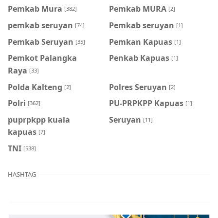
Pemkab Mura
Pemkab MURA
[382]
[2]
pemkab seruyan
Pemkab seruyan
[74]
[1]
Pemkab Seruyan
Pemkan Kapuas
[35]
[1]
Pemkot Palangka
Penkab Kapuas
[1]
Raya
[33]
Polda Kalteng
Polres Seruyan
[2]
[2]
Polri
PU-PRPKPP Kapuas
[362]
[1]
puprpkpp kuala
Seruyan
[11]
kapuas
[7]
TNI
[538]
HASHTAG