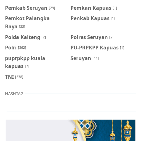
Pemkab Seruyan
Pemkan Kapuas
[29]
[1]
Pemkot Palangka
Penkab Kapuas
[1]
Raya
[33]
Polda Kalteng
Polres Seruyan
[2]
[2]
Polri
PU-PRPKPP Kapuas
[362]
[1]
puprpkpp kuala
Seruyan
[11]
kapuas
[7]
TNI
[538]
HASHTAG