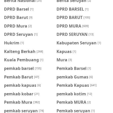
Berita Nasional
Berita Seruyan
[25]
[2]
DPRD Barsel
DPRD BARSEL
[1]
[1]
DPRD Barut
DPRD BARUT
[9]
[105]
DPRD Mura
DPRD MURA
[2]
[609]
DPRD Seruyan
DPRD SERUYAN
[1]
[13]
Hukrim
Kabupaten Seruyan
[1]
[1]
Kalteng Berkah
Kapuas
[268]
[1]
Kuala Pembuang
Mura
[1]
[3]
pemkab barsel
Pemkab Barsel
[155]
[1]
Pemkab Barut
pemkab Gumas
[47]
[6]
pemkab kapuas
Pemkab Kapuas
[6]
[641]
pemkab kobar
pemkab kotim
[21]
[12]
Pemkab Mura
Pemkab MURA
[382]
[2]
pemkab seruyan
Pemkab seruyan
[74]
[1]