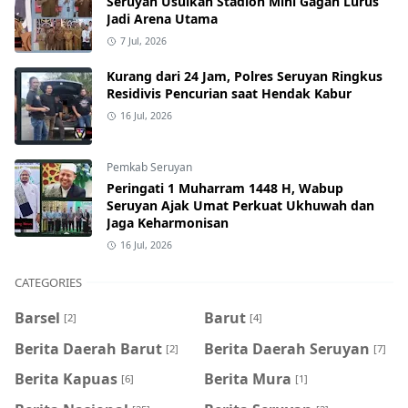
Seruyan Usulkan Stadion Mini Gagah Lurus
Jadi Arena Utama
7 Jul, 2026
Kurang dari 24 Jam, Polres Seruyan Ringkus
Residivis Pencurian saat Hendak Kabur
16 Jul, 2026
Pemkab Seruyan
Peringati 1 Muharram 1448 H, Wabup
Seruyan Ajak Umat Perkuat Ukhuwah dan
Jaga Keharmonisan
16 Jul, 2026
CATEGORIES
Barsel
Barut
[2]
[4]
Berita Daerah Barut
Berita Daerah Seruyan
[2]
[7]
Berita Kapuas
Berita Mura
[6]
[1]