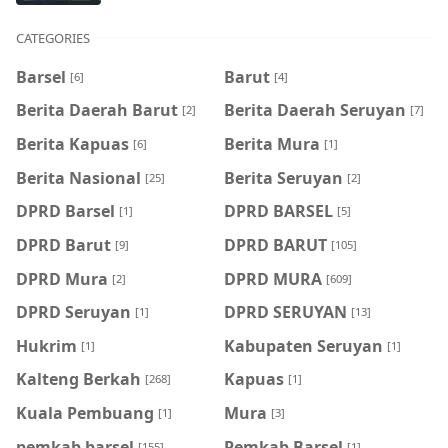
CATEGORIES
Barsel
Barut
[6]
[4]
Berita Daerah Barut
Berita Daerah Seruyan
[2]
[7]
Berita Kapuas
Berita Mura
[6]
[1]
Berita Nasional
Berita Seruyan
[25]
[2]
DPRD Barsel
DPRD BARSEL
[1]
[5]
DPRD Barut
DPRD BARUT
[9]
[105]
DPRD Mura
DPRD MURA
[2]
[609]
DPRD Seruyan
DPRD SERUYAN
[1]
[13]
Hukrim
Kabupaten Seruyan
[1]
[1]
Kalteng Berkah
Kapuas
[268]
[1]
Kuala Pembuang
Mura
[1]
[3]
pemkab barsel
Pemkab Barsel
[155]
[1]