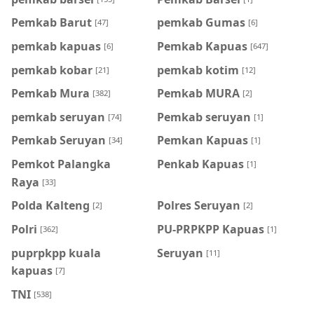
Pemkab Barut
pemkab Gumas
[47]
[6]
pemkab kapuas
Pemkab Kapuas
[6]
[647]
pemkab kobar
pemkab kotim
[21]
[12]
Pemkab Mura
Pemkab MURA
[382]
[2]
pemkab seruyan
Pemkab seruyan
[74]
[1]
Pemkab Seruyan
Pemkan Kapuas
[34]
[1]
Pemkot Palangka
Penkab Kapuas
[1]
Raya
[33]
Polda Kalteng
Polres Seruyan
[2]
[2]
Polri
PU-PRPKPP Kapuas
[362]
[1]
puprpkpp kuala
Seruyan
[11]
kapuas
[7]
TNI
[538]