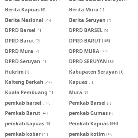
Berita Kapuas
Berita Mura
[6]
[1]
Berita Nasional
Berita Seruyan
[25]
[2]
DPRD Barsel
DPRD BARSEL
[1]
[5]
DPRD Barut
DPRD BARUT
[9]
[105]
DPRD Mura
DPRD MURA
[2]
[609]
DPRD Seruyan
DPRD SERUYAN
[1]
[13]
Hukrim
Kabupaten Seruyan
[1]
[1]
Kalteng Berkah
Kapuas
[268]
[1]
Kuala Pembuang
Mura
[1]
[3]
pemkab barsel
Pemkab Barsel
[155]
[1]
Pemkab Barut
pemkab Gumas
[47]
[6]
pemkab kapuas
Pemkab Kapuas
[6]
[644]
pemkab kobar
pemkab kotim
[21]
[12]