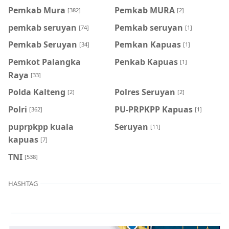
Pemkab Mura
Pemkab MURA
[382]
[2]
pemkab seruyan
Pemkab seruyan
[74]
[1]
Pemkab Seruyan
Pemkan Kapuas
[34]
[1]
Pemkot Palangka
Penkab Kapuas
[1]
Raya
[33]
Polda Kalteng
Polres Seruyan
[2]
[2]
Polri
PU-PRPKPP Kapuas
[362]
[1]
puprpkpp kuala
Seruyan
[11]
kapuas
[7]
TNI
[538]
HASHTAG