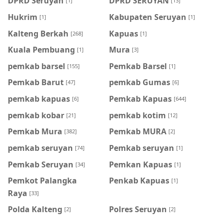
DPRD Seruyan
DPRD SERUYAN
[1]
[13]
Hukrim
Kabupaten Seruyan
[1]
[1]
Kalteng Berkah
Kapuas
[268]
[1]
Kuala Pembuang
Mura
[1]
[3]
pemkab barsel
Pemkab Barsel
[155]
[1]
Pemkab Barut
pemkab Gumas
[47]
[6]
pemkab kapuas
Pemkab Kapuas
[6]
[644]
pemkab kobar
pemkab kotim
[21]
[12]
Pemkab Mura
Pemkab MURA
[382]
[2]
pemkab seruyan
Pemkab seruyan
[74]
[1]
Pemkab Seruyan
Pemkan Kapuas
[34]
[1]
Pemkot Palangka
Penkab Kapuas
[1]
Raya
[33]
Polda Kalteng
Polres Seruyan
[2]
[2]