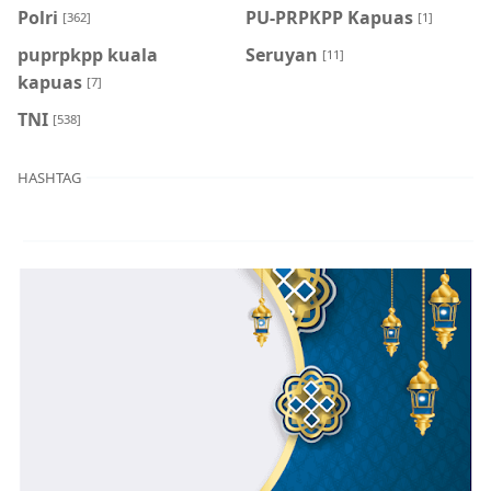
Polri
PU-PRPKPP Kapuas
[362]
[1]
puprpkpp kuala
Seruyan
[11]
kapuas
[7]
TNI
[538]
HASHTAG