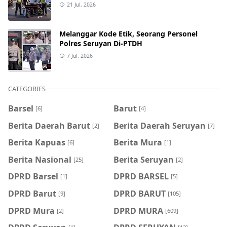
21 Jul, 2026
Melanggar Kode Etik, Seorang Personel
Polres Seruyan Di-PTDH
7 Jul, 2026
CATEGORIES
Barsel
Barut
[6]
[4]
Berita Daerah Barut
Berita Daerah Seruyan
[2]
[7]
Berita Kapuas
Berita Mura
[6]
[1]
Berita Nasional
Berita Seruyan
[25]
[2]
DPRD Barsel
DPRD BARSEL
[1]
[5]
DPRD Barut
DPRD BARUT
[9]
[105]
DPRD Mura
DPRD MURA
[2]
[609]