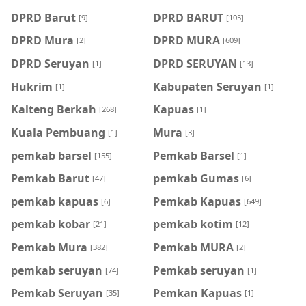
DPRD Barut
DPRD BARUT
[9]
[105]
DPRD Mura
DPRD MURA
[2]
[609]
DPRD Seruyan
DPRD SERUYAN
[1]
[13]
Hukrim
Kabupaten Seruyan
[1]
[1]
Kalteng Berkah
Kapuas
[268]
[1]
Kuala Pembuang
Mura
[1]
[3]
pemkab barsel
Pemkab Barsel
[155]
[1]
Pemkab Barut
pemkab Gumas
[47]
[6]
pemkab kapuas
Pemkab Kapuas
[6]
[649]
pemkab kobar
pemkab kotim
[21]
[12]
Pemkab Mura
Pemkab MURA
[382]
[2]
pemkab seruyan
Pemkab seruyan
[74]
[1]
Pemkab Seruyan
Pemkan Kapuas
[35]
[1]