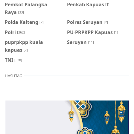
Pemkot Palangka
Penkab Kapuas
[1]
Raya
[33]
Polda Kalteng
Polres Seruyan
[2]
[2]
Polri
PU-PRPKPP Kapuas
[362]
[1]
puprpkpp kuala
Seruyan
[11]
kapuas
[7]
TNI
[538]
HASHTAG