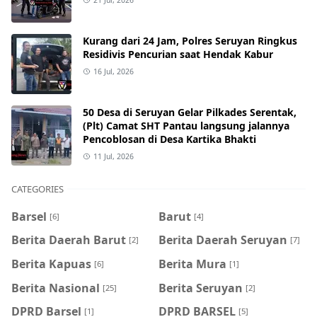
Kurang dari 24 Jam, Polres Seruyan Ringkus
Residivis Pencurian saat Hendak Kabur
16 Jul, 2026
50 Desa di Seruyan Gelar Pilkades Serentak,
(Plt) Camat SHT Pantau langsung jalannya
Pencoblosan di Desa Kartika Bhakti
11 Jul, 2026
CATEGORIES
Barsel
Barut
[6]
[4]
Berita Daerah Barut
Berita Daerah Seruyan
[2]
[7]
Berita Kapuas
Berita Mura
[6]
[1]
Berita Nasional
Berita Seruyan
[25]
[2]
DPRD Barsel
DPRD BARSEL
[1]
[5]