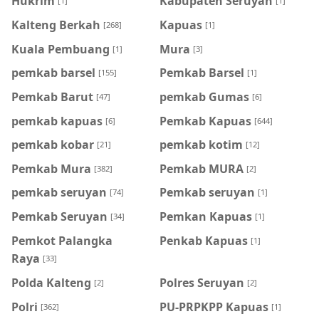
Hukrim
Kabupaten Seruyan
[1]
[1]
Kalteng Berkah
Kapuas
[268]
[1]
Kuala Pembuang
Mura
[1]
[3]
pemkab barsel
Pemkab Barsel
[155]
[1]
Pemkab Barut
pemkab Gumas
[47]
[6]
pemkab kapuas
Pemkab Kapuas
[6]
[644]
pemkab kobar
pemkab kotim
[21]
[12]
Pemkab Mura
Pemkab MURA
[382]
[2]
pemkab seruyan
Pemkab seruyan
[74]
[1]
Pemkab Seruyan
Pemkan Kapuas
[34]
[1]
Pemkot Palangka
Penkab Kapuas
[1]
Raya
[33]
Polda Kalteng
Polres Seruyan
[2]
[2]
Polri
PU-PRPKPP Kapuas
[362]
[1]