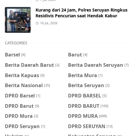
Kurang dari 24 Jam, Polres Seruyan Ringkus
Residivis Pencurian saat Hendak Kabur
16 Jul, 2026
CATEGORIES
Barsel
Barut
[6]
[4]
Berita Daerah Barut
Berita Daerah Seruyan
[2]
[7]
Berita Kapuas
Berita Mura
[6]
[1]
Berita Nasional
Berita Seruyan
[25]
[2]
DPRD Barsel
DPRD BARSEL
[1]
[5]
DPRD Barut
DPRD BARUT
[9]
[105]
DPRD Mura
DPRD MURA
[2]
[609]
DPRD Seruyan
DPRD SERUYAN
[1]
[13]