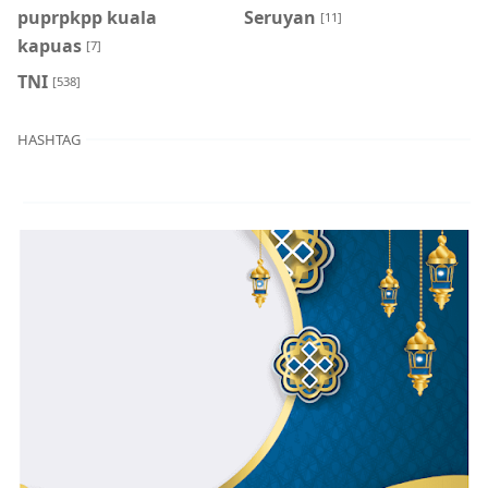
puprpkpp kuala
Seruyan
[11]
kapuas
[7]
TNI
[538]
HASHTAG