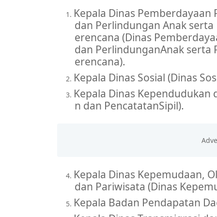
Pemkab Mura
Kepala
Dinas
Pemberdayaan
1.
dan
Perlindungan
Anak
serta
erencana (Dinas
Pemberdaya
dan
Perlindungan
Anak
serta
erencana).
Kepala
Dinas Sosial (Dinas Sosi
2.
Kepala
Dinas
Kependudukan
3.
n
dan
Pencatatan
Sipil).
Kepala
Dinas Kepemudaan, O
4.
dan
Pariwisata
(Dinas
Kepem
Kepala
Badan
Pendapatan
Da
5.