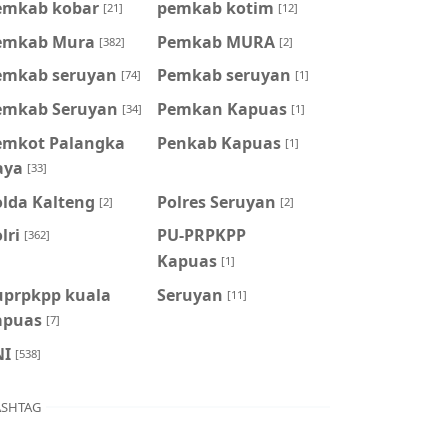
emkab kobar
pemkab kotim
[21]
[12]
emkab Mura
Pemkab MURA
[382]
[2]
emkab seruyan
Pemkab seruyan
[74]
[1]
emkab Seruyan
Pemkan Kapuas
[34]
[1]
emkot Palangka
Penkab Kapuas
[1]
aya
[33]
olda Kalteng
Polres Seruyan
[2]
[2]
lri
PU-PRPKPP
[362]
Kapuas
[1]
uprpkpp kuala
Seruyan
[11]
apuas
[7]
NI
[538]
SHTAG