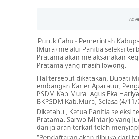
Puruk
Cahu -
Pemerintah
Kabup
(Mura)
melalui
Panitia
seleksi
ter
Pratama
akan
melaksanakan
keg
Pratama yang
masih
lowong
.
Hal
tersebut
dikatakan
,
Bupati
Mu
embangan
Karier
Aparatur
,
Peng
PSDM
Kab.Mura
, Agus Eka
Hariy
BKPSDM
Kab.Mura
, Selasa (4/11/
Diketahui
,
Ketua
Panitia
seleksi
t
Pratama,
Sarwo
Mintarjo
yang j
dan
jajaran
terkait
telah
menyiap
“
Pendaftaran
akan
dibuka
dari
ta