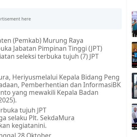
aten
(
Pemkab
)
Murung
Raya
buka
Jabatan
Pimpinan
Tinggi (JPT)
iatan
seleksi
terbuka
tujuh
(7) JPT
ra,
Heriyus
melalui
Kepala
Bidang
Peng
adaan
,
Pemberhentian
dan
Informasi
BK
anto
yang
mewakili
Kepala
Badan
2025).
erbuka
tujuh
JPT
uga
selaku
Plt
.
Sekda
Mura
kan
kegiatan
ini
.
nggal
28 Oktober