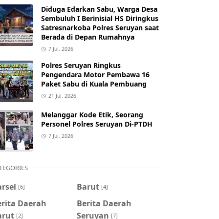
Diduga Edarkan Sabu, Warga Desa
Sembuluh I Berinisial HS Diringkus
Satresnarkoba Polres Seruyan saat
Berada di Depan Rumahnya
7 Jul, 2026
Polres Seruyan Ringkus
Pengendara Motor Pembawa 16
Paket Sabu di Kuala Pembuang
21 Jul, 2026
Melanggar Kode Etik, Seorang
Personel Polres Seruyan Di-PTDH
7 Jul, 2026
TEGORIES
rsel
Barut
[6]
[4]
erita Daerah
Berita Daerah
arut
Seruyan
[2]
[7]