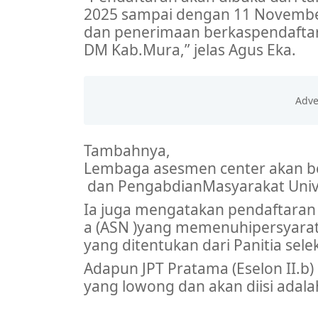
2025
sampai
dengan
11 Novembe
dan
penerimaan
berkas
pendafta
DM
Kab.Mura
,”
jelas
Agus Eka.
Tambahnya
,
Lembaga
asesmen
center
akan
b
dan
Pengabdian
Masyarakat Univ
Ia
juga
mengatakan
pendaftaran
a (
ASN )yang
memenuhi
persyara
yang
ditentukan
dari
Panitia
sele
Adapun JPT Pratama (
Eselon
II.b
)
yang
lowong
dan
akan
diisi
adala