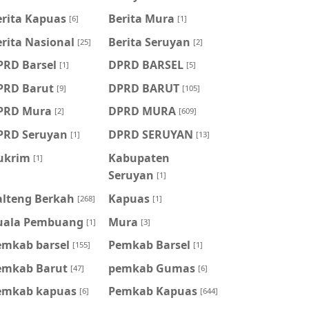
erita Kapuas
Berita Mura
[6]
[1]
rita Nasional
Berita Seruyan
[25]
[2]
PRD Barsel
DPRD BARSEL
[1]
[5]
PRD Barut
DPRD BARUT
[9]
[105]
PRD Mura
DPRD MURA
[2]
[609]
PRD Seruyan
DPRD SERUYAN
[1]
[13]
ukrim
Kabupaten
[1]
Seruyan
[1]
alteng Berkah
Kapuas
[268]
[1]
uala Pembuang
Mura
[1]
[3]
emkab barsel
Pemkab Barsel
[155]
[1]
emkab Barut
pemkab Gumas
[47]
[6]
emkab kapuas
Pemkab Kapuas
[6]
[644]