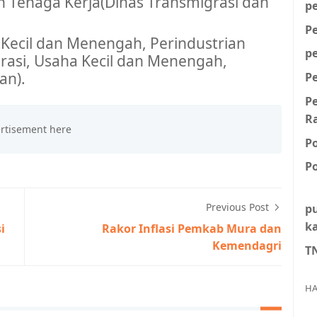
n Tenaga
Kerja
(Dinas
Transmigrasi
dan
p
P
 Kecil dan
Menengah
, Perindustrian
p
rasi, Usaha Kecil dan
Menengah
,
an
).
P
P
R
P
Po
Previous Post
p
k
i
Rakor Inflasi Pemkab Mura dan
Kemendagri
T
HA