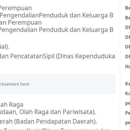
Perempuan
B
Pengendalian
Penduduk
dan
Keluarga
B
Be
an
Perempuan
D
Pengendalian
Penduduk
dan
Keluarga
B
D
al).
D
dan
Pencatatan
Sipil
(Dinas
Kependuduka
D
H
K
K
p
lah Raga
udaan
, Olah Raga dan
Pariwisata
).
P
erah (Badan
Pendapatan
Daerah).
p