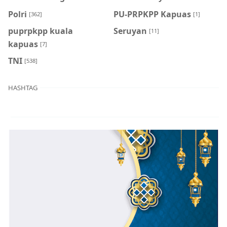
Polri
PU-PRPKPP Kapuas
[362]
[1]
puprpkpp kuala
Seruyan
[11]
kapuas
[7]
TNI
[538]
HASHTAG