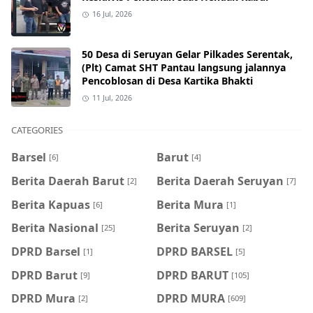
16 Jul, 2026
50 Desa di Seruyan Gelar Pilkades Serentak,
(Plt) Camat SHT Pantau langsung jalannya
Pencoblosan di Desa Kartika Bhakti
11 Jul, 2026
CATEGORIES
Barsel
Barut
[6]
[4]
Berita Daerah Barut
Berita Daerah Seruyan
[2]
[7]
Berita Kapuas
Berita Mura
[6]
[1]
Berita Nasional
Berita Seruyan
[25]
[2]
DPRD Barsel
DPRD BARSEL
[1]
[5]
DPRD Barut
DPRD BARUT
[9]
[105]
DPRD Mura
DPRD MURA
[2]
[609]