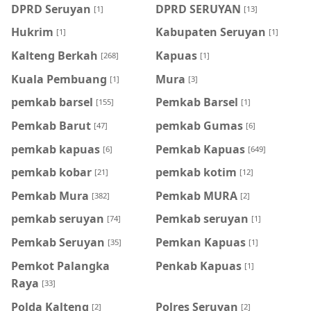
DPRD Seruyan
DPRD SERUYAN
[1]
[13]
Hukrim
Kabupaten Seruyan
[1]
[1]
Kalteng Berkah
Kapuas
[268]
[1]
Kuala Pembuang
Mura
[1]
[3]
pemkab barsel
Pemkab Barsel
[155]
[1]
Pemkab Barut
pemkab Gumas
[47]
[6]
pemkab kapuas
Pemkab Kapuas
[6]
[649]
pemkab kobar
pemkab kotim
[21]
[12]
Pemkab Mura
Pemkab MURA
[382]
[2]
pemkab seruyan
Pemkab seruyan
[74]
[1]
Pemkab Seruyan
Pemkan Kapuas
[35]
[1]
Pemkot Palangka
Penkab Kapuas
[1]
Raya
[33]
Polda Kalteng
Polres Seruyan
[2]
[2]