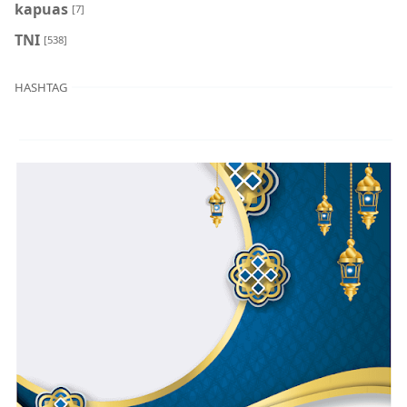
kapuas
[7]
TNI
[538]
HASHTAG