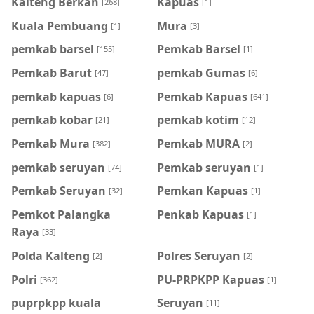
Kalteng Berkah
Kapuas
[268]
[1]
Kuala Pembuang
Mura
[1]
[3]
pemkab barsel
Pemkab Barsel
[155]
[1]
Pemkab Barut
pemkab Gumas
[47]
[6]
pemkab kapuas
Pemkab Kapuas
[6]
[641]
pemkab kobar
pemkab kotim
[21]
[12]
Pemkab Mura
Pemkab MURA
[382]
[2]
pemkab seruyan
Pemkab seruyan
[74]
[1]
Pemkab Seruyan
Pemkan Kapuas
[32]
[1]
Pemkot Palangka
Penkab Kapuas
[1]
Raya
[33]
Polda Kalteng
Polres Seruyan
[2]
[2]
Polri
PU-PRPKPP Kapuas
[362]
[1]
puprpkpp kuala
Seruyan
[11]