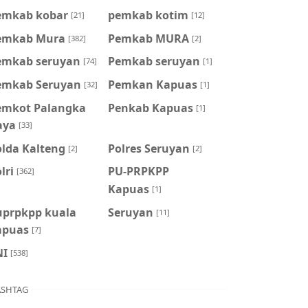
emkab kobar
pemkab kotim
[21]
[12]
emkab Mura
Pemkab MURA
[382]
[2]
emkab seruyan
Pemkab seruyan
[74]
[1]
emkab Seruyan
Pemkan Kapuas
[32]
[1]
emkot Palangka
Penkab Kapuas
[1]
aya
[33]
olda Kalteng
Polres Seruyan
[2]
[2]
lri
PU-PRPKPP
[362]
Kapuas
[1]
uprpkpp kuala
Seruyan
[11]
apuas
[7]
NI
[538]
SHTAG