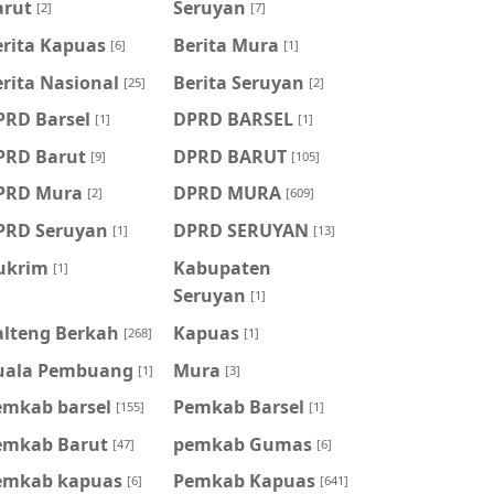
arut
Seruyan
[2]
[7]
erita Kapuas
Berita Mura
[6]
[1]
rita Nasional
Berita Seruyan
[25]
[2]
PRD Barsel
DPRD BARSEL
[1]
[1]
PRD Barut
DPRD BARUT
[9]
[105]
PRD Mura
DPRD MURA
[2]
[609]
PRD Seruyan
DPRD SERUYAN
[1]
[13]
ukrim
Kabupaten
[1]
Seruyan
[1]
alteng Berkah
Kapuas
[268]
[1]
uala Pembuang
Mura
[1]
[3]
emkab barsel
Pemkab Barsel
[155]
[1]
emkab Barut
pemkab Gumas
[47]
[6]
emkab kapuas
Pemkab Kapuas
[6]
[641]