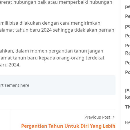
ererat hubungan baik atau memperbaiki hubungan
p
P
mili bisa dilakukan dengan cara mengirimkan
p
elamat tahun baru 2024 sehingga tidak akan pernah
P
P
ahkan, dalam momen pergantian tahun jangan
R
lamat tahun baru kepada orang-orang terdekat
P
aru 2024.
Po
p
k
T
Previous Post
HA
Pergantian Tahun Untuk Diri Yang Lebih