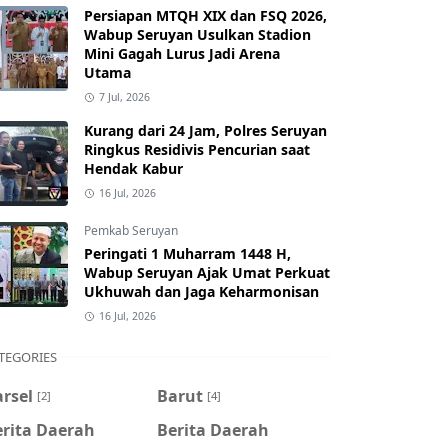
Persiapan MTQH XIX dan FSQ 2026,
Wabup Seruyan Usulkan Stadion
Mini Gagah Lurus Jadi Arena
Utama
7 Jul, 2026
Kurang dari 24 Jam, Polres Seruyan
Ringkus Residivis Pencurian saat
Hendak Kabur
16 Jul, 2026
Pemkab Seruyan
Peringati 1 Muharram 1448 H,
Wabup Seruyan Ajak Umat Perkuat
Ukhuwah dan Jaga Keharmonisan
16 Jul, 2026
TEGORIES
rsel
Barut
[2]
[4]
erita Daerah
Berita Daerah