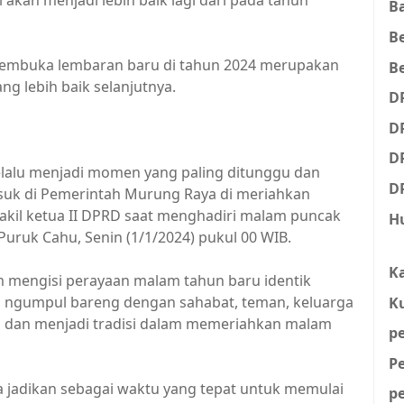
B
B
embuka lembaran baru di tahun 2024 merupakan
Be
g lebih baik selanjutnya.
D
D
D
elalu menjadi momen yang paling ditunggu dan
D
suk di Pemerintah Murung Raya di meriahkan
akil ketua II DPRD saat menghadiri malam puncak
H
Puruk Cahu, Senin (1/1/2024) pukul 00 WIB.
K
mengisi perayaan malam tahun baru identik
 ngumpul bareng dengan sahabat, teman, keluarga
K
asa dan menjadi tradisi dalam memeriahkan malam
p
P
ta jadikan sebagai waktu yang tepat untuk memulai
p