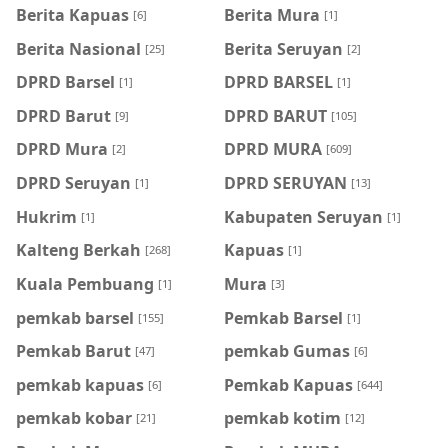
Berita Kapuas
Berita Mura
[6]
[1]
Berita Nasional
Berita Seruyan
[25]
[2]
DPRD Barsel
DPRD BARSEL
[1]
[1]
DPRD Barut
DPRD BARUT
[9]
[105]
DPRD Mura
DPRD MURA
[2]
[609]
DPRD Seruyan
DPRD SERUYAN
[1]
[13]
Hukrim
Kabupaten Seruyan
[1]
[1]
Kalteng Berkah
Kapuas
[268]
[1]
Kuala Pembuang
Mura
[1]
[3]
pemkab barsel
Pemkab Barsel
[155]
[1]
Pemkab Barut
pemkab Gumas
[47]
[6]
pemkab kapuas
Pemkab Kapuas
[6]
[644]
pemkab kobar
pemkab kotim
[21]
[12]