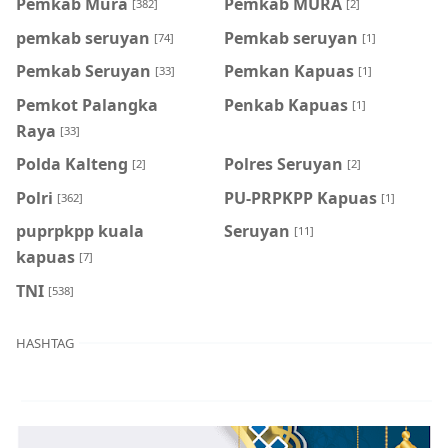
Pemkab Mura
Pemkab MURA
[382]
[2]
pemkab seruyan
Pemkab seruyan
[74]
[1]
Pemkab Seruyan
Pemkan Kapuas
[33]
[1]
Pemkot Palangka
Penkab Kapuas
[1]
Raya
[33]
Polda Kalteng
Polres Seruyan
[2]
[2]
Polri
PU-PRPKPP Kapuas
[362]
[1]
puprpkpp kuala
Seruyan
[11]
kapuas
[7]
TNI
[538]
HASHTAG