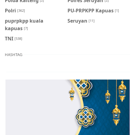
Polda Kalteng
Polres Seruyan
[2]
[2]
Polri
PU-PRPKPP Kapuas
[362]
[1]
puprpkpp kuala
Seruyan
[11]
kapuas
[7]
TNI
[538]
HASHTAG