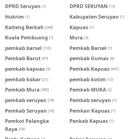
DPRD Seruyan
DPRD SERUYAN
[1]
[13]
Hukrim
Kabupaten Seruyan
[1]
[1]
Kalteng Berkah
Kapuas
[268]
[1]
Kuala Pembuang
Mura
[1]
[3]
pemkab barsel
Pemkab Barsel
[155]
[1]
Pemkab Barut
pemkab Gumas
[47]
[6]
pemkab kapuas
Pemkab Kapuas
[6]
[641]
pemkab kobar
pemkab kotim
[21]
[12]
Pemkab Mura
Pemkab MURA
[382]
[2]
pemkab seruyan
Pemkab seruyan
[74]
[1]
Pemkab Seruyan
Pemkan Kapuas
[29]
[1]
Pemkot Palangka
Penkab Kapuas
[1]
Raya
[33]