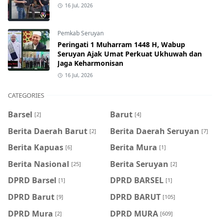
16 Jul, 2026
Pemkab Seruyan
Peringati 1 Muharram 1448 H, Wabup
Seruyan Ajak Umat Perkuat Ukhuwah dan
Jaga Keharmonisan
16 Jul, 2026
CATEGORIES
Barsel
Barut
[2]
[4]
Berita Daerah Barut
Berita Daerah Seruyan
[2]
[7]
Berita Kapuas
Berita Mura
[6]
[1]
Berita Nasional
Berita Seruyan
[25]
[2]
DPRD Barsel
DPRD BARSEL
[1]
[1]
DPRD Barut
DPRD BARUT
[9]
[105]
DPRD Mura
DPRD MURA
[2]
[609]