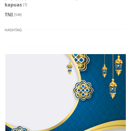
kapuas
[7]
TNI
[538]
HASHTAG