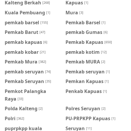
Kalteng Berkah
Kapuas
[268]
[1]
Kuala Pembuang
Mura
[1]
[3]
pemkab barsel
Pemkab Barsel
[155]
[1]
Pemkab Barut
pemkab Gumas
[47]
[6]
pemkab kapuas
Pemkab Kapuas
[6]
[650]
pemkab kobar
pemkab kotim
[21]
[12]
Pemkab Mura
Pemkab MURA
[382]
[2]
pemkab seruyan
Pemkab seruyan
[74]
[1]
Pemkab Seruyan
Pemkan Kapuas
[35]
[1]
Pemkot Palangka
Penkab Kapuas
[1]
Raya
[33]
Polda Kalteng
Polres Seruyan
[2]
[2]
Polri
PU-PRPKPP Kapuas
[362]
[1]
puprpkpp kuala
Seruyan
[11]