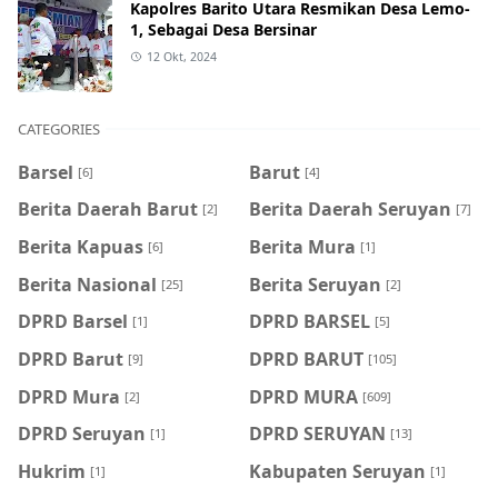
Kapolres Barito Utara Resmikan Desa Lemo-
1, Sebagai Desa Bersinar
12 Okt, 2024
CATEGORIES
Barsel
Barut
[6]
[4]
Berita Daerah Barut
Berita Daerah Seruyan
[2]
[7]
Berita Kapuas
Berita Mura
[6]
[1]
Berita Nasional
Berita Seruyan
[25]
[2]
DPRD Barsel
DPRD BARSEL
[1]
[5]
DPRD Barut
DPRD BARUT
[9]
[105]
DPRD Mura
DPRD MURA
[2]
[609]
DPRD Seruyan
DPRD SERUYAN
[1]
[13]
Hukrim
Kabupaten Seruyan
[1]
[1]