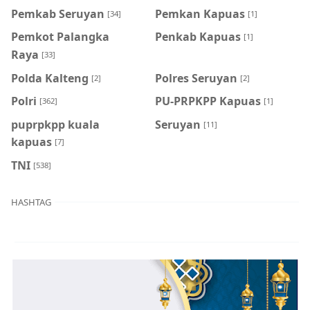
Pemkab Seruyan
Pemkan Kapuas
[34]
[1]
Pemkot Palangka
Penkab Kapuas
[1]
Raya
[33]
Polda Kalteng
Polres Seruyan
[2]
[2]
Polri
PU-PRPKPP Kapuas
[362]
[1]
puprpkpp kuala
Seruyan
[11]
kapuas
[7]
TNI
[538]
HASHTAG