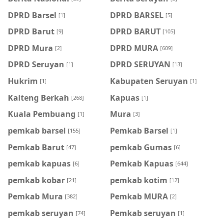
DPRD Barsel
DPRD BARSEL
[1]
[5]
DPRD Barut
DPRD BARUT
[9]
[105]
DPRD Mura
DPRD MURA
[2]
[609]
DPRD Seruyan
DPRD SERUYAN
[1]
[13]
Hukrim
Kabupaten Seruyan
[1]
[1]
Kalteng Berkah
Kapuas
[268]
[1]
Kuala Pembuang
Mura
[1]
[3]
pemkab barsel
Pemkab Barsel
[155]
[1]
Pemkab Barut
pemkab Gumas
[47]
[6]
pemkab kapuas
Pemkab Kapuas
[6]
[644]
pemkab kobar
pemkab kotim
[21]
[12]
Pemkab Mura
Pemkab MURA
[382]
[2]
pemkab seruyan
Pemkab seruyan
[74]
[1]