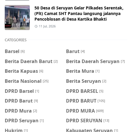
50 Desa di Seruyan Gelar Pilkades Serentak,
(Plt) Camat SHT Pantau langsung jalannya
Pencoblosan di Desa Kartika Bhakti
11 Jul, 2026
CATEGORIES
Barsel
Barut
[6]
[4]
Berita Daerah Barut
Berita Daerah Seruyan
[2]
[7]
Berita Kapuas
Berita Mura
[6]
[1]
Berita Nasional
Berita Seruyan
[25]
[2]
DPRD Barsel
DPRD BARSEL
[1]
[5]
DPRD Barut
DPRD BARUT
[9]
[105]
DPRD Mura
DPRD MURA
[2]
[609]
DPRD Seruyan
DPRD SERUYAN
[1]
[13]
Hukrim
Kabupaten Seruyan
[1]
[1]