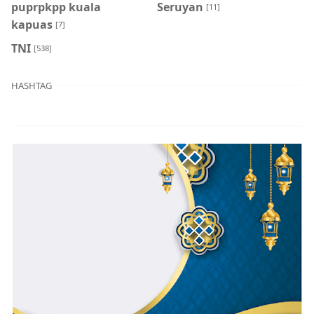
puprpkpp kuala
Seruyan
[11]
kapuas
[7]
TNI
[538]
HASHTAG