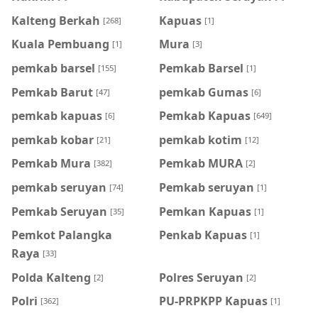
Kalteng Berkah
Kapuas
[268]
[1]
Kuala Pembuang
Mura
[1]
[3]
pemkab barsel
Pemkab Barsel
[155]
[1]
Pemkab Barut
pemkab Gumas
[47]
[6]
pemkab kapuas
Pemkab Kapuas
[6]
[649]
pemkab kobar
pemkab kotim
[21]
[12]
Pemkab Mura
Pemkab MURA
[382]
[2]
pemkab seruyan
Pemkab seruyan
[74]
[1]
Pemkab Seruyan
Pemkan Kapuas
[35]
[1]
Pemkot Palangka
Penkab Kapuas
[1]
Raya
[33]
Polda Kalteng
Polres Seruyan
[2]
[2]
Polri
PU-PRPKPP Kapuas
[362]
[1]