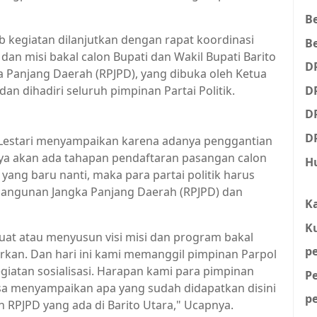
B
b kegiatan dilanjutkan dengan rapat koordinasi
Be
dan misi bakal calon Bupati dan Wakil Bupati Barito
D
Panjang Daerah (RPJPD), yang dibuka oleh Ketua
D
dan dihadiri seluruh pimpinan Partai Politik.
D
D
i Lestari menyampaikan karena adanya penggantian
nya akan ada tahapan pendaftaran pasangan calon
H
ang baru nanti, maka para partai politik harus
angunan Jangka Panjang Daerah (RPJPD) dan
K
K
at atau menyusun visi misi dan program bakal
p
rkan. Dan hari ini kami memanggil pimpinan Parpol
iatan sosialisasi. Harapan kami para pimpinan
P
 bisa menyampaikan apa yang sudah didapatkan disini
p
an RPJPD yang ada di Barito Utara," Ucapnya.