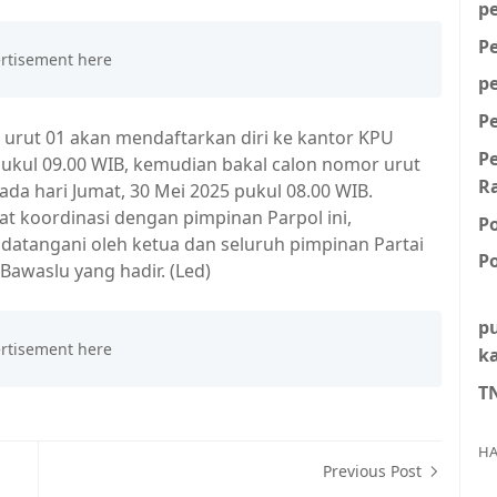
p
P
p
P
 urut 01 akan mendaftarkan diri ke kantor KPU
P
 pukul 09.00 WIB, kemudian bakal calon nomor urut
R
ada hari Jumat, 30 Mei 2025 pukul 08.00 WIB.
at koordinasi dengan pimpinan Parpol ini,
P
ndatangani oleh ketua dan seluruh pimpinan Partai
Po
 Bawaslu yang hadir. (Led)
p
k
T
HA
Previous Post