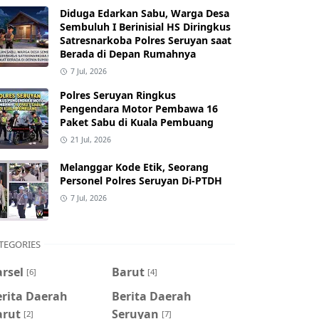
Diduga Edarkan Sabu, Warga Desa
Sembuluh I Berinisial HS Diringkus
Satresnarkoba Polres Seruyan saat
Berada di Depan Rumahnya
7 Jul, 2026
Polres Seruyan Ringkus
Pengendara Motor Pembawa 16
Paket Sabu di Kuala Pembuang
21 Jul, 2026
Melanggar Kode Etik, Seorang
Personel Polres Seruyan Di-PTDH
7 Jul, 2026
TEGORIES
rsel
Barut
[6]
[4]
erita Daerah
Berita Daerah
arut
Seruyan
[2]
[7]