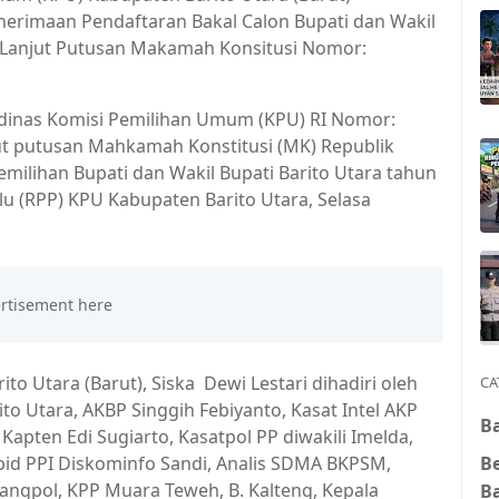
nerimaan Pendaftaran Bakal Calon Bupati dan Wakil
k Lanjut Putusan Makamah Konsitusi Nomor:
t dinas Komisi Pemilihan Umum (KPU) RI Nomor:
jut putusan Mahkamah Konstitusi (MK) Republik
pemilihan Bupati dan Wakil Bupati Barito Utara tahun
lu (RPP) KPU Kabupaten Barito Utara, Selasa
to Utara (Barut), Siska Dewi Lestari dihadiri oleh
CA
ito Utara, AKBP Singgih Febiyanto, Kasat Intel AKP
Ba
apten Edi Sugiarto, Kasatpol PP diwakili Imelda,
B
abid PPI Diskominfo Sandi, Analis SDMA BKPSM,
angpol, KPP Muara Teweh, B. Kalteng, Kepala
B