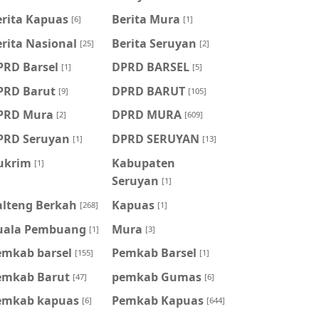
erita Kapuas
Berita Mura
[6]
[1]
rita Nasional
Berita Seruyan
[25]
[2]
PRD Barsel
DPRD BARSEL
[1]
[5]
PRD Barut
DPRD BARUT
[9]
[105]
PRD Mura
DPRD MURA
[2]
[609]
PRD Seruyan
DPRD SERUYAN
[1]
[13]
ukrim
Kabupaten
[1]
Seruyan
[1]
alteng Berkah
Kapuas
[268]
[1]
uala Pembuang
Mura
[1]
[3]
emkab barsel
Pemkab Barsel
[155]
[1]
emkab Barut
pemkab Gumas
[47]
[6]
emkab kapuas
Pemkab Kapuas
[6]
[644]