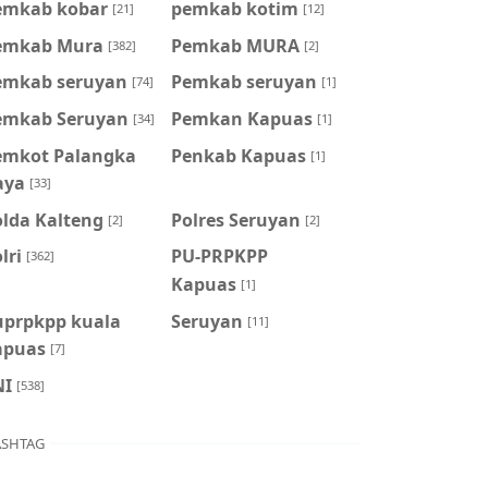
emkab kobar
pemkab kotim
[21]
[12]
emkab Mura
Pemkab MURA
[382]
[2]
emkab seruyan
Pemkab seruyan
[74]
[1]
emkab Seruyan
Pemkan Kapuas
[34]
[1]
emkot Palangka
Penkab Kapuas
[1]
aya
[33]
olda Kalteng
Polres Seruyan
[2]
[2]
lri
PU-PRPKPP
[362]
Kapuas
[1]
uprpkpp kuala
Seruyan
[11]
apuas
[7]
NI
[538]
SHTAG