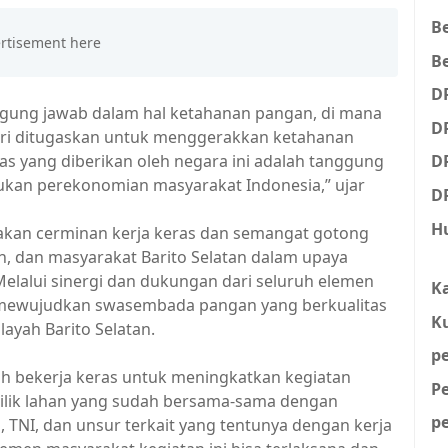
B
Be
D
anggung jawab dalam hal ketahanan pangan, di mana
D
lri ditugaskan untuk menggerakkan ketahanan
as yang diberikan oleh negara ini adalah tanggung
D
ukan perekonomian masyarakat Indonesia,” ujar
D
H
pakan cerminan kerja keras dan semangat gotong
ah, dan masyarakat Barito Selatan dalam upaya
lalui sinergi dan dukungan dari seluruh elemen
K
 mewujudkan swasembada pangan yang berkualitas
K
layah Barito Selatan.
p
ah bekerja keras untuk meningkatkan kegiatan
P
milik lahan yang sudah bersama-sama dengan
p
, TNI, dan unsur terkait yang tentunya dengan kerja