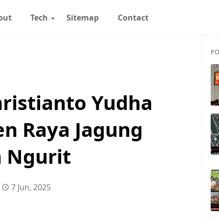
out
Tech
Sitemap
Contact
PO
ristianto Yudha
en Raya Jagung
a Ngurit
7 Jun, 2025