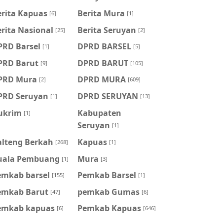
erita Kapuas
Berita Mura
[6]
[1]
rita Nasional
Berita Seruyan
[25]
[2]
PRD Barsel
DPRD BARSEL
[1]
[5]
PRD Barut
DPRD BARUT
[9]
[105]
PRD Mura
DPRD MURA
[2]
[609]
PRD Seruyan
DPRD SERUYAN
[1]
[13]
ukrim
Kabupaten
[1]
Seruyan
[1]
alteng Berkah
Kapuas
[268]
[1]
uala Pembuang
Mura
[1]
[3]
emkab barsel
Pemkab Barsel
[155]
[1]
emkab Barut
pemkab Gumas
[47]
[6]
emkab kapuas
Pemkab Kapuas
[6]
[646]