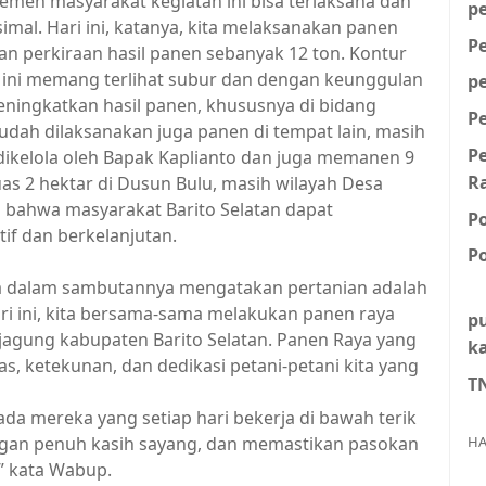
emen masyarakat kegiatan ini bisa terlaksana dan
p
imal. Hari ini, katanya, kita melaksanakan panen
P
an perkiraan hasil panen sebanyak 12 ton. Kontur
h ini memang terlihat subur dan dengan keunggulan
p
 meningkatkan hasil panen, khususnya di bidang
P
udah dilaksanakan juga panen di tempat lain, masih
P
 dikelola oleh Bapak Kaplianto dan juga memanen 9
R
luas 2 hektar di Dusun Bulu, masih wilayah Desa
ti bahwa masyarakat Barito Selatan dapat
P
f dan berkelanjutan.
Po
a dalam sambutannya mengatakan pertanian adalah
ari ini, kita bersama-sama melakukan panen raya
p
a jagung kabupaten Barito Selatan. Panen Raya yang
k
eras, ketekunan, dan dedikasi petani-petani kita yang
T
da mereka yang setiap hari bekerja di bawah terik
HA
gan penuh kasih sayang, dan memastikan pasokan
” kata Wabup.