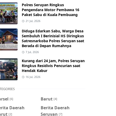
Polres Seruyan Ringkus
Pengendara Motor Pembawa 16
Paket Sabu di Kuala Pembuang
21 Jul, 2026
Diduga Edarkan Sabu, Warga Desa
Sembuluh I Berinisial HS Diringkus
Satresnarkoba Polres Seruyan saat
Berada di Depan Rumahnya
7 Jul, 2026
Kurang dari 24 Jam, Polres Seruyan
Ringkus Residivis Pencurian saat
Hendak Kabur
16 Jul, 2026
TEGORIES
rsel
Barut
[6]
[4]
erita Daerah
Berita Daerah
arut
Seruyan
[2]
[7]