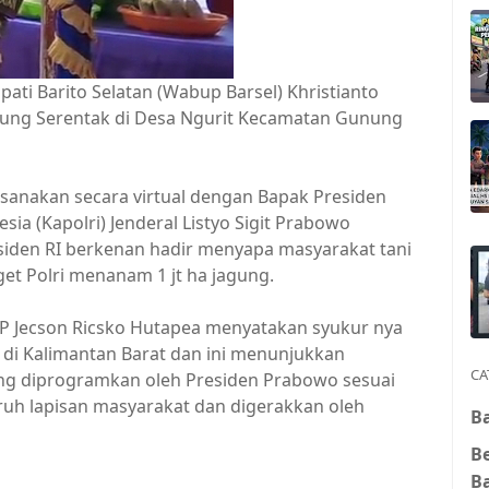
pati Barito Selatan (Wabup Barsel) Khristianto
gung Serentak di Desa Ngurit Kecamatan Gunung
aksanakan secara virtual dengan Bapak Presiden
ia (Kapolri) Jenderal Listyo Sigit Prabowo
iden RI berkenan hadir menyapa masyarakat tani
t Polri menanam 1 jt ha jagung.
KBP Jecson Ricsko Hutapea menyatakan syukur nya
 di Kalimantan Barat dan ini menunjukkan
CA
g diprogramkan oleh Presiden Prabowo sesuai
luruh lapisan masyarakat dan digerakkan oleh
Ba
B
B