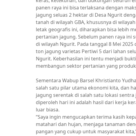
keras, ketekunan, dan dukungan seluruh el
panen raya ini bisa terlaksana dengan maks
jagung seluas 2 hektar di Desa Ngurit deng
tanah di wilayah GBA, khususnya di wilaya
letak geografis ini, diharapkan bisa lebih
pertanian jagung. Sebelum panen raya ini s
di wilayah Ngurit. Pada tanggal 8 Mei 2025
ton jagung varietas Pertiwi 5 dari lahan se
Ngurit. Keberhasilan ini tentu menjadi buk
membangun sektor pertanian yang produkti
Sementara Wabup Barsel Khristianto Yudh
salah satu pilar utama ekonomi kita, dan h
jagung serentak di salah satu lokasi sentr
diperoleh hari ini adalah hasil dari kerja k
luar biasa.
“Saya ingin mengucapkan terima kasih kepa
matahari dan hujan, menjaga tanaman den
pangan yang cukup untuk masyarakat kita,