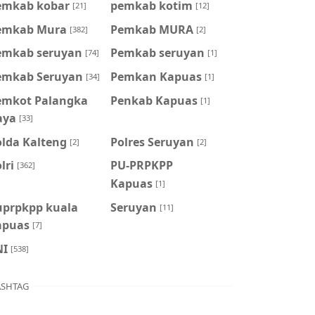
emkab kobar
pemkab kotim
[21]
[12]
emkab Mura
Pemkab MURA
[382]
[2]
emkab seruyan
Pemkab seruyan
[74]
[1]
emkab Seruyan
Pemkan Kapuas
[34]
[1]
emkot Palangka
Penkab Kapuas
[1]
aya
[33]
olda Kalteng
Polres Seruyan
[2]
[2]
lri
PU-PRPKPP
[362]
Kapuas
[1]
uprpkpp kuala
Seruyan
[11]
apuas
[7]
NI
[538]
SHTAG