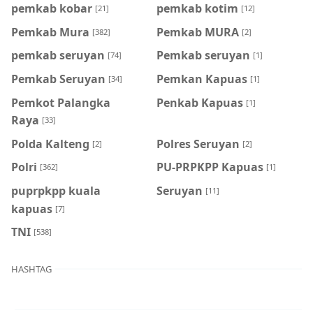
pemkab kobar
pemkab kotim
[21]
[12]
Pemkab Mura
Pemkab MURA
[382]
[2]
pemkab seruyan
Pemkab seruyan
[74]
[1]
Pemkab Seruyan
Pemkan Kapuas
[34]
[1]
Pemkot Palangka
Penkab Kapuas
[1]
Raya
[33]
Polda Kalteng
Polres Seruyan
[2]
[2]
Polri
PU-PRPKPP Kapuas
[362]
[1]
puprpkpp kuala
Seruyan
[11]
kapuas
[7]
TNI
[538]
HASHTAG