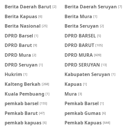
Berita Daerah Barut
Berita Daerah Seruyan
[2]
[7]
Berita Kapuas
Berita Mura
[6]
[1]
Berita Nasional
Berita Seruyan
[25]
[2]
DPRD Barsel
DPRD BARSEL
[1]
[5]
DPRD Barut
DPRD BARUT
[9]
[105]
DPRD Mura
DPRD MURA
[2]
[609]
DPRD Seruyan
DPRD SERUYAN
[1]
[13]
Hukrim
Kabupaten Seruyan
[1]
[1]
Kalteng Berkah
Kapuas
[268]
[1]
Kuala Pembuang
Mura
[1]
[3]
pemkab barsel
Pemkab Barsel
[155]
[1]
Pemkab Barut
pemkab Gumas
[47]
[6]
pemkab kapuas
Pemkab Kapuas
[6]
[644]