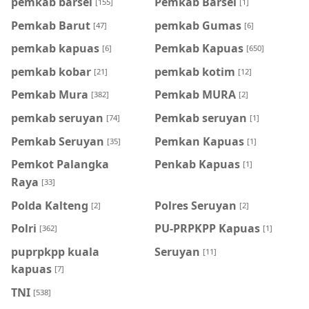
pemkab barsel
Pemkab Barsel
[155]
[1]
Pemkab Barut
pemkab Gumas
[47]
[6]
pemkab kapuas
Pemkab Kapuas
[6]
[650]
pemkab kobar
pemkab kotim
[21]
[12]
Pemkab Mura
Pemkab MURA
[382]
[2]
pemkab seruyan
Pemkab seruyan
[74]
[1]
Pemkab Seruyan
Pemkan Kapuas
[35]
[1]
Pemkot Palangka
Penkab Kapuas
[1]
Raya
[33]
Polda Kalteng
Polres Seruyan
[2]
[2]
Polri
PU-PRPKPP Kapuas
[362]
[1]
puprpkpp kuala
Seruyan
[11]
kapuas
[7]
TNI
[538]