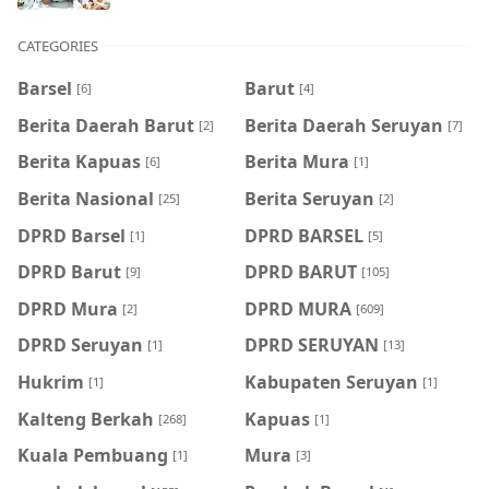
CATEGORIES
Barsel
Barut
[6]
[4]
Berita Daerah Barut
Berita Daerah Seruyan
[2]
[7]
Berita Kapuas
Berita Mura
[6]
[1]
Berita Nasional
Berita Seruyan
[25]
[2]
DPRD Barsel
DPRD BARSEL
[1]
[5]
DPRD Barut
DPRD BARUT
[9]
[105]
DPRD Mura
DPRD MURA
[2]
[609]
DPRD Seruyan
DPRD SERUYAN
[1]
[13]
Hukrim
Kabupaten Seruyan
[1]
[1]
Kalteng Berkah
Kapuas
[268]
[1]
Kuala Pembuang
Mura
[1]
[3]