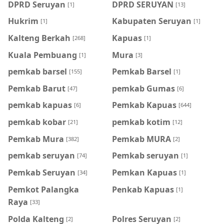
DPRD Seruyan
DPRD SERUYAN
[1]
[13]
Hukrim
Kabupaten Seruyan
[1]
[1]
Kalteng Berkah
Kapuas
[268]
[1]
Kuala Pembuang
Mura
[1]
[3]
pemkab barsel
Pemkab Barsel
[155]
[1]
Pemkab Barut
pemkab Gumas
[47]
[6]
pemkab kapuas
Pemkab Kapuas
[6]
[644]
pemkab kobar
pemkab kotim
[21]
[12]
Pemkab Mura
Pemkab MURA
[382]
[2]
pemkab seruyan
Pemkab seruyan
[74]
[1]
Pemkab Seruyan
Pemkan Kapuas
[34]
[1]
Pemkot Palangka
Penkab Kapuas
[1]
Raya
[33]
Polda Kalteng
Polres Seruyan
[2]
[2]