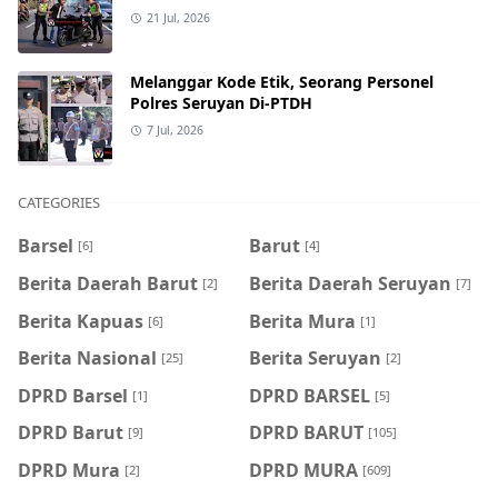
21 Jul, 2026
Melanggar Kode Etik, Seorang Personel
Polres Seruyan Di-PTDH
7 Jul, 2026
CATEGORIES
Barsel
Barut
[6]
[4]
Berita Daerah Barut
Berita Daerah Seruyan
[2]
[7]
Berita Kapuas
Berita Mura
[6]
[1]
Berita Nasional
Berita Seruyan
[25]
[2]
DPRD Barsel
DPRD BARSEL
[1]
[5]
DPRD Barut
DPRD BARUT
[9]
[105]
DPRD Mura
DPRD MURA
[2]
[609]