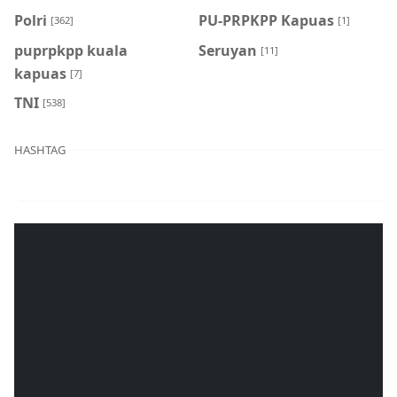
Polri
PU-PRPKPP Kapuas
[362]
[1]
puprpkpp kuala
Seruyan
[11]
kapuas
[7]
TNI
[538]
HASHTAG