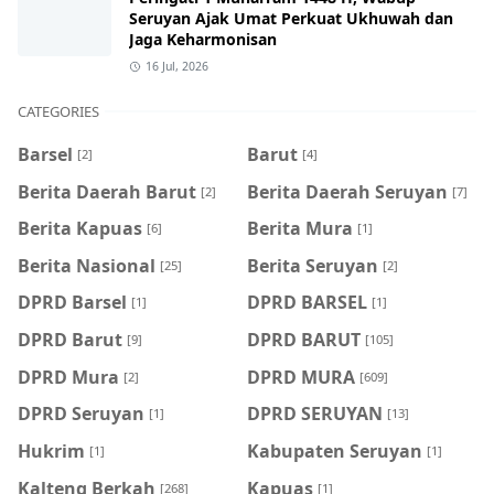
Seruyan Ajak Umat Perkuat Ukhuwah dan
Jaga Keharmonisan
16 Jul, 2026
CATEGORIES
Barsel
Barut
[2]
[4]
Berita Daerah Barut
Berita Daerah Seruyan
[2]
[7]
Berita Kapuas
Berita Mura
[6]
[1]
Berita Nasional
Berita Seruyan
[25]
[2]
DPRD Barsel
DPRD BARSEL
[1]
[1]
DPRD Barut
DPRD BARUT
[9]
[105]
DPRD Mura
DPRD MURA
[2]
[609]
DPRD Seruyan
DPRD SERUYAN
[1]
[13]
Hukrim
Kabupaten Seruyan
[1]
[1]
Kalteng Berkah
Kapuas
[268]
[1]