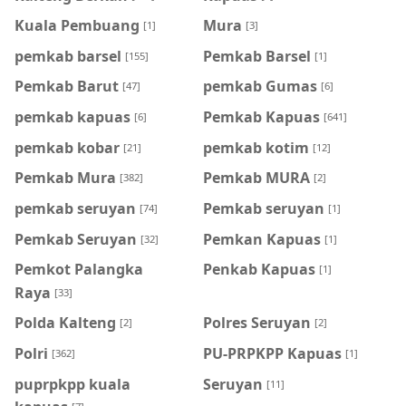
Kuala Pembuang
Mura
[1]
[3]
pemkab barsel
Pemkab Barsel
[155]
[1]
Pemkab Barut
pemkab Gumas
[47]
[6]
pemkab kapuas
Pemkab Kapuas
[6]
[641]
pemkab kobar
pemkab kotim
[21]
[12]
Pemkab Mura
Pemkab MURA
[382]
[2]
pemkab seruyan
Pemkab seruyan
[74]
[1]
Pemkab Seruyan
Pemkan Kapuas
[32]
[1]
Pemkot Palangka
Penkab Kapuas
[1]
Raya
[33]
Polda Kalteng
Polres Seruyan
[2]
[2]
Polri
PU-PRPKPP Kapuas
[362]
[1]
puprpkpp kuala
Seruyan
[11]