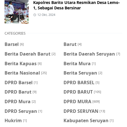
Kapolres Barito Utara Resmikan Desa Lemo-
1, Sebagai Desa Bersinar
12 Okt, 2024
CATEGORIES
Barsel
Barut
[6]
[4]
Berita Daerah Barut
Berita Daerah Seruyan
[2]
[7]
Berita Kapuas
Berita Mura
[6]
[1]
Berita Nasional
Berita Seruyan
[25]
[2]
DPRD Barsel
DPRD BARSEL
[1]
[5]
DPRD Barut
DPRD BARUT
[9]
[105]
DPRD Mura
DPRD MURA
[2]
[609]
DPRD Seruyan
DPRD SERUYAN
[1]
[13]
Hukrim
Kabupaten Seruyan
[1]
[1]