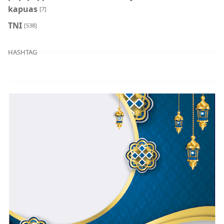
kapuas
[7]
TNI
[538]
HASHTAG