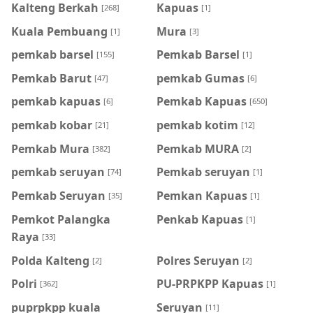
Kalteng Berkah
Kapuas
[268]
[1]
Kuala Pembuang
Mura
[1]
[3]
pemkab barsel
Pemkab Barsel
[155]
[1]
Pemkab Barut
pemkab Gumas
[47]
[6]
pemkab kapuas
Pemkab Kapuas
[6]
[650]
pemkab kobar
pemkab kotim
[21]
[12]
Pemkab Mura
Pemkab MURA
[382]
[2]
pemkab seruyan
Pemkab seruyan
[74]
[1]
Pemkab Seruyan
Pemkan Kapuas
[35]
[1]
Pemkot Palangka
Penkab Kapuas
[1]
Raya
[33]
Polda Kalteng
Polres Seruyan
[2]
[2]
Polri
PU-PRPKPP Kapuas
[362]
[1]
puprpkpp kuala
Seruyan
[11]