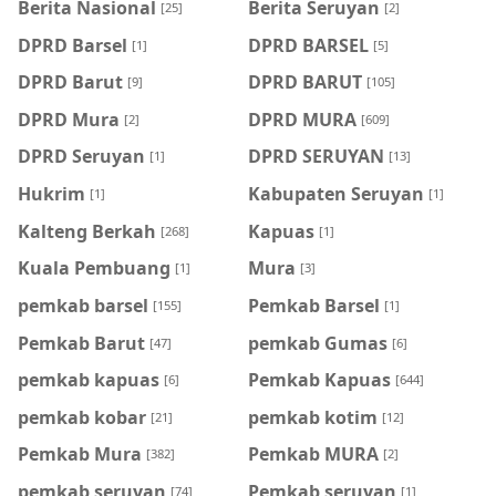
Berita Nasional
Berita Seruyan
[25]
[2]
DPRD Barsel
DPRD BARSEL
[1]
[5]
DPRD Barut
DPRD BARUT
[9]
[105]
DPRD Mura
DPRD MURA
[2]
[609]
DPRD Seruyan
DPRD SERUYAN
[1]
[13]
Hukrim
Kabupaten Seruyan
[1]
[1]
Kalteng Berkah
Kapuas
[268]
[1]
Kuala Pembuang
Mura
[1]
[3]
pemkab barsel
Pemkab Barsel
[155]
[1]
Pemkab Barut
pemkab Gumas
[47]
[6]
pemkab kapuas
Pemkab Kapuas
[6]
[644]
pemkab kobar
pemkab kotim
[21]
[12]
Pemkab Mura
Pemkab MURA
[382]
[2]
pemkab seruyan
Pemkab seruyan
[74]
[1]