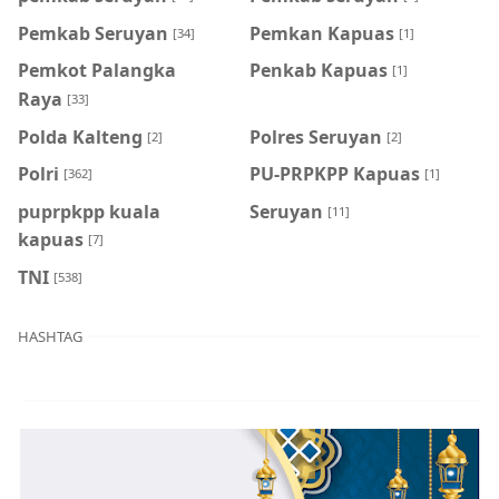
Pemkab Seruyan
Pemkan Kapuas
[34]
[1]
Pemkot Palangka
Penkab Kapuas
[1]
Raya
[33]
Polda Kalteng
Polres Seruyan
[2]
[2]
Polri
PU-PRPKPP Kapuas
[362]
[1]
puprpkpp kuala
Seruyan
[11]
kapuas
[7]
TNI
[538]
HASHTAG