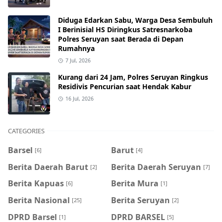
Diduga Edarkan Sabu, Warga Desa Sembuluh
I Berinisial HS Diringkus Satresnarkoba
Polres Seruyan saat Berada di Depan
Rumahnya
7 Jul, 2026
Kurang dari 24 Jam, Polres Seruyan Ringkus
Residivis Pencurian saat Hendak Kabur
16 Jul, 2026
CATEGORIES
Barsel
Barut
[6]
[4]
Berita Daerah Barut
Berita Daerah Seruyan
[2]
[7]
Berita Kapuas
Berita Mura
[6]
[1]
Berita Nasional
Berita Seruyan
[25]
[2]
DPRD Barsel
DPRD BARSEL
[1]
[5]