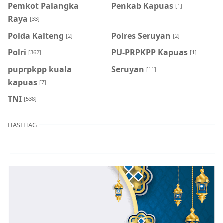
Pemkot Palangka
Penkab Kapuas
[1]
Raya
[33]
Polda Kalteng
Polres Seruyan
[2]
[2]
Polri
PU-PRPKPP Kapuas
[362]
[1]
puprpkpp kuala
Seruyan
[11]
kapuas
[7]
TNI
[538]
HASHTAG