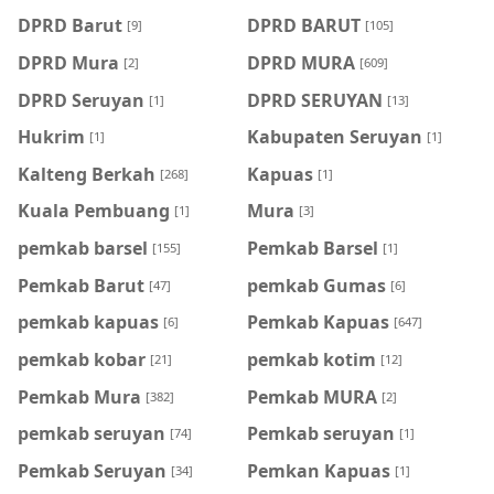
DPRD Barut
DPRD BARUT
[9]
[105]
DPRD Mura
DPRD MURA
[2]
[609]
DPRD Seruyan
DPRD SERUYAN
[1]
[13]
Hukrim
Kabupaten Seruyan
[1]
[1]
Kalteng Berkah
Kapuas
[268]
[1]
Kuala Pembuang
Mura
[1]
[3]
pemkab barsel
Pemkab Barsel
[155]
[1]
Pemkab Barut
pemkab Gumas
[47]
[6]
pemkab kapuas
Pemkab Kapuas
[6]
[647]
pemkab kobar
pemkab kotim
[21]
[12]
Pemkab Mura
Pemkab MURA
[382]
[2]
pemkab seruyan
Pemkab seruyan
[74]
[1]
Pemkab Seruyan
Pemkan Kapuas
[34]
[1]