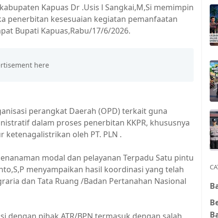
 kabupaten Kapuas Dr .Usis l Sangkai,M,Si memimpin
a penerbitan kesesuaian kegiatan pemanfaatan
pat Bupati Kapuas,Rabu/17/6/2026.
ganisasi perangkat Daerah (OPD) terkait guna
istratif dalam proses penerbitan KKPR, khususnya
 ketenagalistrikan oleh PT. PLN .
penanaman modal dan pelayanan Terpadu Satu pintu
CA
o,S,P menyampaikan hasil koordinasi yang telah
raria dan Tata Ruang /Badan Pertanahan Nasional
Ba
B
B
asi dengan pihak ATR/BPN,termasuk dengan salah