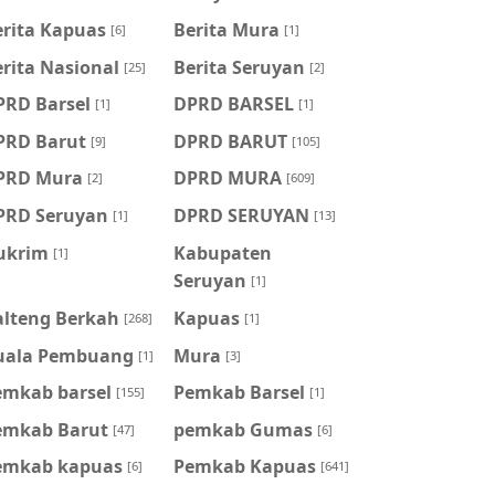
erita Kapuas
Berita Mura
[6]
[1]
rita Nasional
Berita Seruyan
[25]
[2]
PRD Barsel
DPRD BARSEL
[1]
[1]
PRD Barut
DPRD BARUT
[9]
[105]
PRD Mura
DPRD MURA
[2]
[609]
PRD Seruyan
DPRD SERUYAN
[1]
[13]
ukrim
Kabupaten
[1]
Seruyan
[1]
alteng Berkah
Kapuas
[268]
[1]
uala Pembuang
Mura
[1]
[3]
emkab barsel
Pemkab Barsel
[155]
[1]
emkab Barut
pemkab Gumas
[47]
[6]
emkab kapuas
Pemkab Kapuas
[6]
[641]