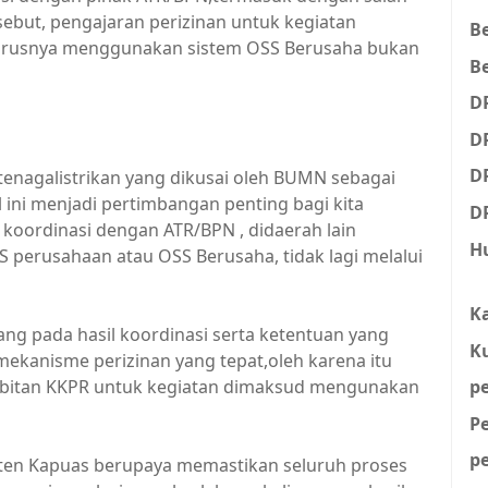
sebut, pengajaran perizinan untuk kegiatan
B
eharusnya menggunakan sistem OSS Berusaha bukan
Be
D
D
D
tenagalistrikan yang dikusai oleh BUMN sebagai
 ini menjadi pertimbangan penting bagi kita
D
 koordinasi dengan ATR/BPN , didaerah lain
H
 perusahaan atau OSS Berusaha, tidak lagi melalui
K
 pada hasil koordinasi serta ketentuan yang
K
ekanisme perizinan yang tepat,oleh karena itu
rbitan KKPR untuk kegiatan dimaksud mengunakan
p
P
p
aten Kapuas berupaya memastikan seluruh proses