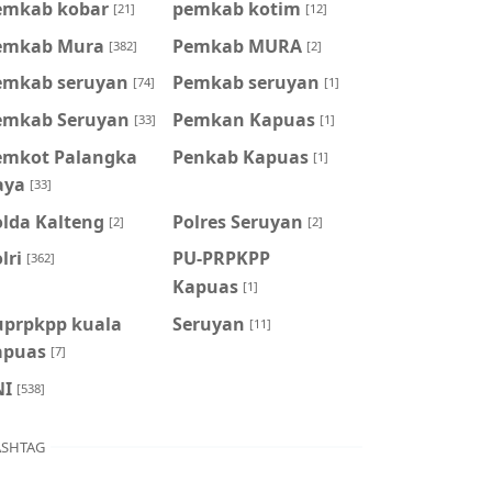
emkab kobar
pemkab kotim
[21]
[12]
emkab Mura
Pemkab MURA
[382]
[2]
emkab seruyan
Pemkab seruyan
[74]
[1]
emkab Seruyan
Pemkan Kapuas
[33]
[1]
emkot Palangka
Penkab Kapuas
[1]
aya
[33]
olda Kalteng
Polres Seruyan
[2]
[2]
lri
PU-PRPKPP
[362]
Kapuas
[1]
uprpkpp kuala
Seruyan
[11]
apuas
[7]
NI
[538]
SHTAG