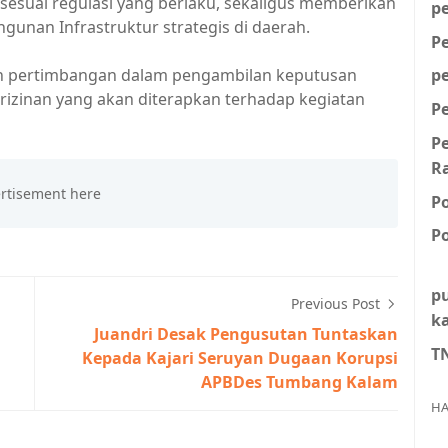
sesuai regulasi yang berlaku, sekaligus memberikan
p
unan Infrastruktur strategis di daerah.
P
han pertimbangan dalam pengambilan keputusan
p
rizinan yang akan diterapkan terhadap kegiatan
P
P
R
P
Po
p
Previous Post
k
Juandri Desak Pengusutan Tuntaskan
T
Kepada Kajari Seruyan Dugaan Korupsi
APBDes Tumbang Kalam
HA