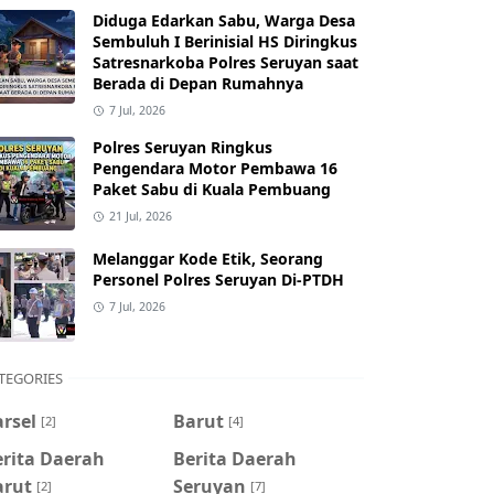
Diduga Edarkan Sabu, Warga Desa
Sembuluh I Berinisial HS Diringkus
Satresnarkoba Polres Seruyan saat
Berada di Depan Rumahnya
7 Jul, 2026
Polres Seruyan Ringkus
Pengendara Motor Pembawa 16
Paket Sabu di Kuala Pembuang
21 Jul, 2026
Melanggar Kode Etik, Seorang
Personel Polres Seruyan Di-PTDH
7 Jul, 2026
TEGORIES
rsel
Barut
[2]
[4]
erita Daerah
Berita Daerah
arut
Seruyan
[2]
[7]