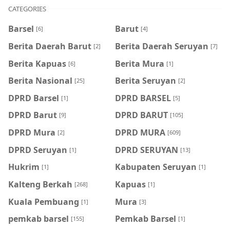
CATEGORIES
Barsel
Barut
[6]
[4]
Berita Daerah Barut
Berita Daerah Seruyan
[2]
[7]
Berita Kapuas
Berita Mura
[6]
[1]
Berita Nasional
Berita Seruyan
[25]
[2]
DPRD Barsel
DPRD BARSEL
[1]
[5]
DPRD Barut
DPRD BARUT
[9]
[105]
DPRD Mura
DPRD MURA
[2]
[609]
DPRD Seruyan
DPRD SERUYAN
[1]
[13]
Hukrim
Kabupaten Seruyan
[1]
[1]
Kalteng Berkah
Kapuas
[268]
[1]
Kuala Pembuang
Mura
[1]
[3]
pemkab barsel
Pemkab Barsel
[155]
[1]