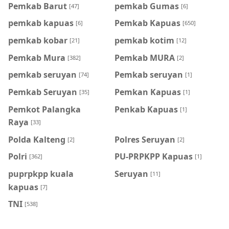
Pemkab Barut
pemkab Gumas
[47]
[6]
pemkab kapuas
Pemkab Kapuas
[6]
[650]
pemkab kobar
pemkab kotim
[21]
[12]
Pemkab Mura
Pemkab MURA
[382]
[2]
pemkab seruyan
Pemkab seruyan
[74]
[1]
Pemkab Seruyan
Pemkan Kapuas
[35]
[1]
Pemkot Palangka
Penkab Kapuas
[1]
Raya
[33]
Polda Kalteng
Polres Seruyan
[2]
[2]
Polri
PU-PRPKPP Kapuas
[362]
[1]
puprpkpp kuala
Seruyan
[11]
kapuas
[7]
TNI
[538]