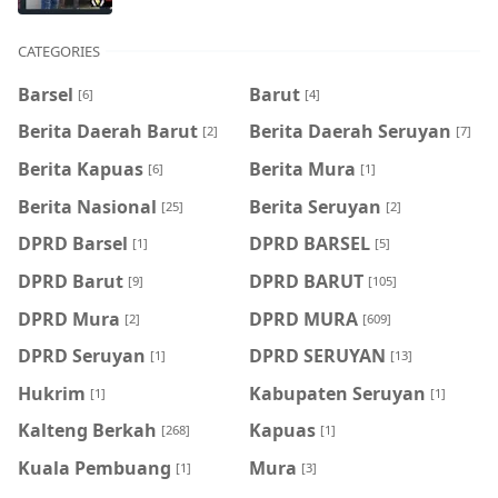
CATEGORIES
Barsel
Barut
[6]
[4]
Berita Daerah Barut
Berita Daerah Seruyan
[2]
[7]
Berita Kapuas
Berita Mura
[6]
[1]
Berita Nasional
Berita Seruyan
[25]
[2]
DPRD Barsel
DPRD BARSEL
[1]
[5]
DPRD Barut
DPRD BARUT
[9]
[105]
DPRD Mura
DPRD MURA
[2]
[609]
DPRD Seruyan
DPRD SERUYAN
[1]
[13]
Hukrim
Kabupaten Seruyan
[1]
[1]
Kalteng Berkah
Kapuas
[268]
[1]
Kuala Pembuang
Mura
[1]
[3]