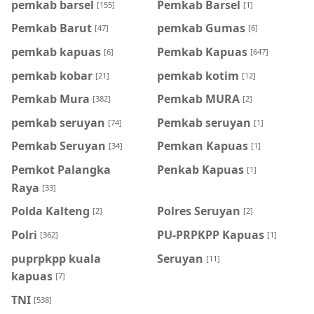
pemkab barsel
Pemkab Barsel
[155]
[1]
Pemkab Barut
pemkab Gumas
[47]
[6]
pemkab kapuas
Pemkab Kapuas
[6]
[647]
pemkab kobar
pemkab kotim
[21]
[12]
Pemkab Mura
Pemkab MURA
[382]
[2]
pemkab seruyan
Pemkab seruyan
[74]
[1]
Pemkab Seruyan
Pemkan Kapuas
[34]
[1]
Pemkot Palangka
Penkab Kapuas
[1]
Raya
[33]
Polda Kalteng
Polres Seruyan
[2]
[2]
Polri
PU-PRPKPP Kapuas
[362]
[1]
puprpkpp kuala
Seruyan
[11]
kapuas
[7]
TNI
[538]