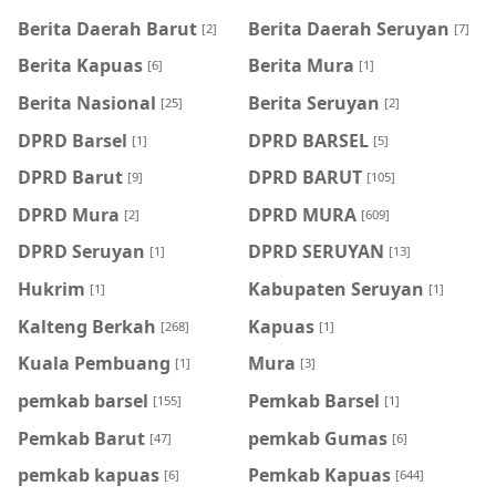
Berita Daerah Barut
Berita Daerah Seruyan
[2]
[7]
Berita Kapuas
Berita Mura
[6]
[1]
Berita Nasional
Berita Seruyan
[25]
[2]
DPRD Barsel
DPRD BARSEL
[1]
[5]
DPRD Barut
DPRD BARUT
[9]
[105]
DPRD Mura
DPRD MURA
[2]
[609]
DPRD Seruyan
DPRD SERUYAN
[1]
[13]
Hukrim
Kabupaten Seruyan
[1]
[1]
Kalteng Berkah
Kapuas
[268]
[1]
Kuala Pembuang
Mura
[1]
[3]
pemkab barsel
Pemkab Barsel
[155]
[1]
Pemkab Barut
pemkab Gumas
[47]
[6]
pemkab kapuas
Pemkab Kapuas
[6]
[644]