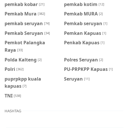
pemkab kobar
pemkab kotim
[21]
[12]
Pemkab Mura
Pemkab MURA
[382]
[2]
pemkab seruyan
Pemkab seruyan
[74]
[1]
Pemkab Seruyan
Pemkan Kapuas
[34]
[1]
Pemkot Palangka
Penkab Kapuas
[1]
Raya
[33]
Polda Kalteng
Polres Seruyan
[2]
[2]
Polri
PU-PRPKPP Kapuas
[362]
[1]
puprpkpp kuala
Seruyan
[11]
kapuas
[7]
TNI
[538]
HASHTAG