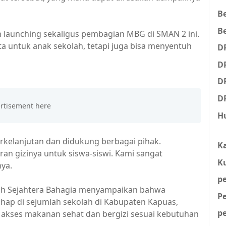
B
Be
kan launching sekaligus pembagian MBG di SMAN 2 ini.
ta untuk anak sekolah, tetapi juga bisa menyentuh
D
D
D
D
H
rkelanjutan dan didukung berbagai pihak.
K
an gizinya untuk siswa-siswi. Kami sangat
K
nya.
p
sih Sejahtera Bahagia menyampaikan bahwa
P
hap di sejumlah sekolah di Kabupaten Kapuas,
p
 akses makanan sehat dan bergizi sesuai kebutuhan