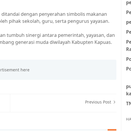
p
P
, ditandai dengan penyerahan simbolis makanan
oleh pihak sekolah, guru, serta pengurus yayasan.
p
P
n tumbuh sinergi antara pemerintah, yayasan, dan
P
bang generasi muda diwilayah Kabupten Kapuas.
R
P
Po
p
k
Previous Post
T
HA