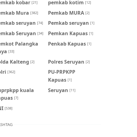
emkab kobar
pemkab kotim
[21]
[12]
emkab Mura
Pemkab MURA
[382]
[2]
emkab seruyan
Pemkab seruyan
[74]
[1]
emkab Seruyan
Pemkan Kapuas
[34]
[1]
emkot Palangka
Penkab Kapuas
[1]
aya
[33]
olda Kalteng
Polres Seruyan
[2]
[2]
lri
PU-PRPKPP
[362]
Kapuas
[1]
uprpkpp kuala
Seruyan
[11]
apuas
[7]
NI
[538]
SHTAG