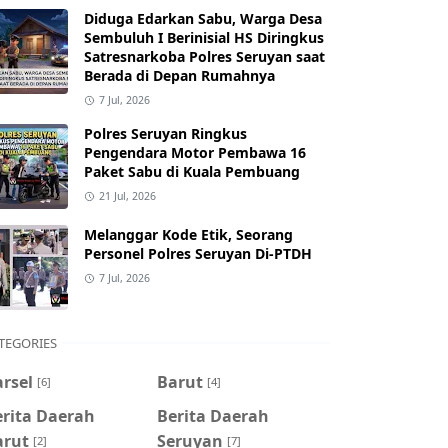
Diduga Edarkan Sabu, Warga Desa
Sembuluh I Berinisial HS Diringkus
Satresnarkoba Polres Seruyan saat
Berada di Depan Rumahnya
7 Jul, 2026
Polres Seruyan Ringkus
Pengendara Motor Pembawa 16
Paket Sabu di Kuala Pembuang
21 Jul, 2026
Melanggar Kode Etik, Seorang
Personel Polres Seruyan Di-PTDH
7 Jul, 2026
TEGORIES
rsel
Barut
[6]
[4]
erita Daerah
Berita Daerah
arut
Seruyan
[2]
[7]