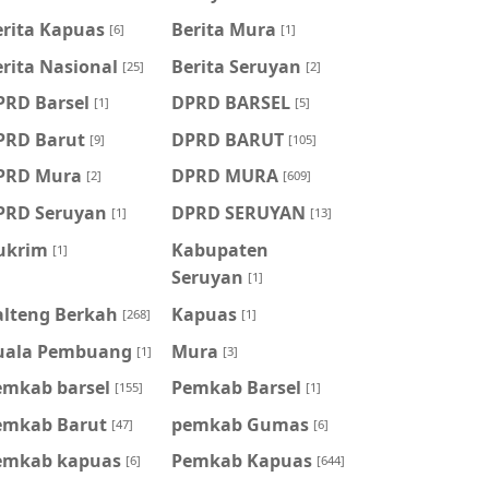
erita Kapuas
Berita Mura
[6]
[1]
rita Nasional
Berita Seruyan
[25]
[2]
PRD Barsel
DPRD BARSEL
[1]
[5]
PRD Barut
DPRD BARUT
[9]
[105]
PRD Mura
DPRD MURA
[2]
[609]
PRD Seruyan
DPRD SERUYAN
[1]
[13]
ukrim
Kabupaten
[1]
Seruyan
[1]
alteng Berkah
Kapuas
[268]
[1]
uala Pembuang
Mura
[1]
[3]
emkab barsel
Pemkab Barsel
[155]
[1]
emkab Barut
pemkab Gumas
[47]
[6]
emkab kapuas
Pemkab Kapuas
[6]
[644]