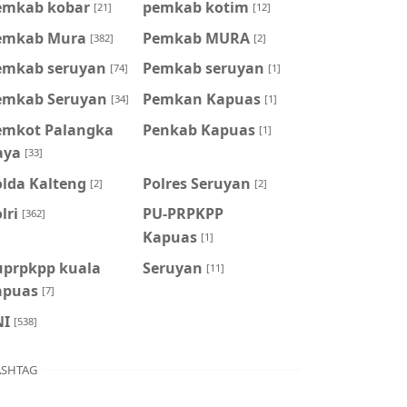
emkab kobar
pemkab kotim
[21]
[12]
emkab Mura
Pemkab MURA
[382]
[2]
emkab seruyan
Pemkab seruyan
[74]
[1]
emkab Seruyan
Pemkan Kapuas
[34]
[1]
emkot Palangka
Penkab Kapuas
[1]
aya
[33]
olda Kalteng
Polres Seruyan
[2]
[2]
lri
PU-PRPKPP
[362]
Kapuas
[1]
uprpkpp kuala
Seruyan
[11]
apuas
[7]
NI
[538]
SHTAG