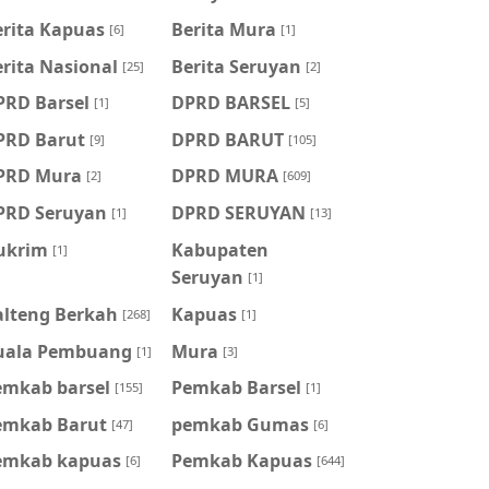
erita Kapuas
Berita Mura
[6]
[1]
rita Nasional
Berita Seruyan
[25]
[2]
PRD Barsel
DPRD BARSEL
[1]
[5]
PRD Barut
DPRD BARUT
[9]
[105]
PRD Mura
DPRD MURA
[2]
[609]
PRD Seruyan
DPRD SERUYAN
[1]
[13]
ukrim
Kabupaten
[1]
Seruyan
[1]
alteng Berkah
Kapuas
[268]
[1]
uala Pembuang
Mura
[1]
[3]
emkab barsel
Pemkab Barsel
[155]
[1]
emkab Barut
pemkab Gumas
[47]
[6]
emkab kapuas
Pemkab Kapuas
[6]
[644]