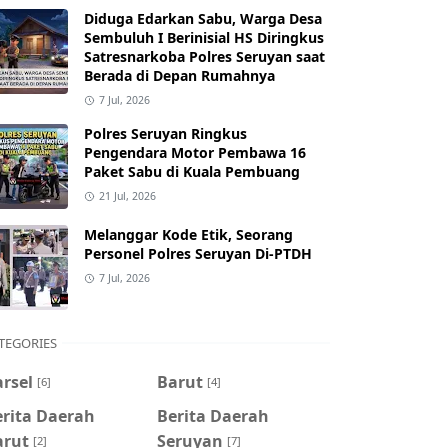
Diduga Edarkan Sabu, Warga Desa
Sembuluh I Berinisial HS Diringkus
Satresnarkoba Polres Seruyan saat
Berada di Depan Rumahnya
7 Jul, 2026
Polres Seruyan Ringkus
Pengendara Motor Pembawa 16
Paket Sabu di Kuala Pembuang
21 Jul, 2026
Melanggar Kode Etik, Seorang
Personel Polres Seruyan Di-PTDH
7 Jul, 2026
TEGORIES
rsel
Barut
[6]
[4]
erita Daerah
Berita Daerah
arut
Seruyan
[2]
[7]