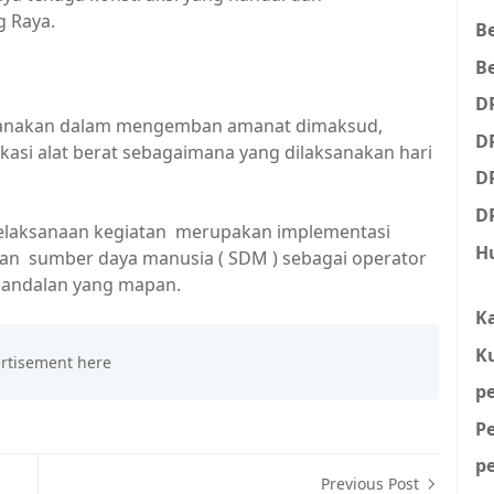
g Raya.
B
Be
D
ksanakan dalam mengemban amanat dimaksud,
D
fikasi alat berat sebagaimana yang dilaksanakan hari
D
D
pelaksanaan kegiatan merupakan implementasi
H
n sumber daya manusia ( SDM ) sebagai operator
keandalan yang mapan.
K
K
p
P
p
Previous Post