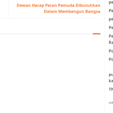
p
Dewan Harap Peran Pemuda Dibutuhkan
P
Dalam Membangun Bangsa
p
P
P
R
P
Po
p
k
T
HA