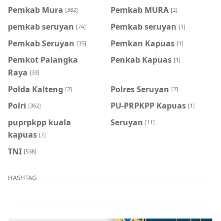
Pemkab Mura
Pemkab MURA
[382]
[2]
pemkab seruyan
Pemkab seruyan
[74]
[1]
Pemkab Seruyan
Pemkan Kapuas
[35]
[1]
Pemkot Palangka
Penkab Kapuas
[1]
Raya
[33]
Polda Kalteng
Polres Seruyan
[2]
[2]
Polri
PU-PRPKPP Kapuas
[362]
[1]
puprpkpp kuala
Seruyan
[11]
kapuas
[7]
TNI
[538]
HASHTAG