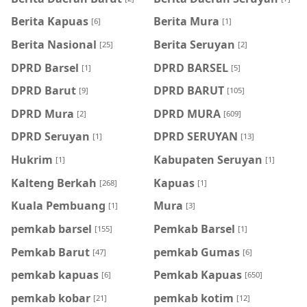
Berita Kapuas
Berita Mura
[6]
[1]
Berita Nasional
Berita Seruyan
[25]
[2]
DPRD Barsel
DPRD BARSEL
[1]
[5]
DPRD Barut
DPRD BARUT
[9]
[105]
DPRD Mura
DPRD MURA
[2]
[609]
DPRD Seruyan
DPRD SERUYAN
[1]
[13]
Hukrim
Kabupaten Seruyan
[1]
[1]
Kalteng Berkah
Kapuas
[268]
[1]
Kuala Pembuang
Mura
[1]
[3]
pemkab barsel
Pemkab Barsel
[155]
[1]
Pemkab Barut
pemkab Gumas
[47]
[6]
pemkab kapuas
Pemkab Kapuas
[6]
[650]
pemkab kobar
pemkab kotim
[21]
[12]